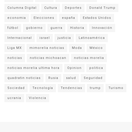
Columna Digital
Cultura
Deportes
Donald Trump
economia
Elecciones
españa
Estados Unidos
fútbol
gobierno
guerra
Historia
Innovación
Internacional
israel
justicia
Latinoamérica
Liga MX
mimorelia noticias
Moda
México
noticias
noticias michoacan
noticias morelia
noticias morelia ultima hora
Opinion
politica
quadratin noticias
Rusia
salud
Seguridad
Sociedad
Tecnología
Tendencias
trump
Turismo
ucrania
Violencia