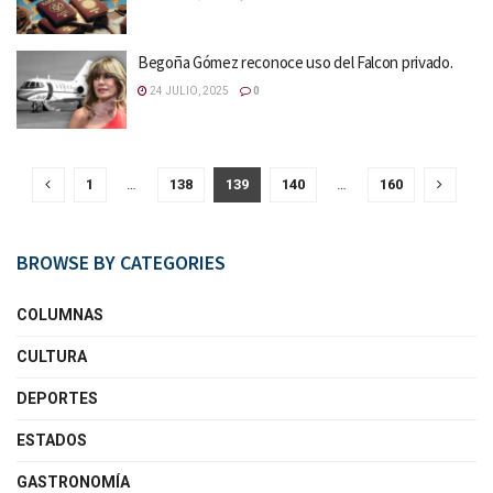
Begoña Gómez reconoce uso del Falcon privado.
24 JULIO, 2025
0
1
…
138
139
140
…
160
BROWSE BY CATEGORIES
COLUMNAS
CULTURA
DEPORTES
ESTADOS
GASTRONOMÍA