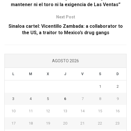
mantener ni el toro ni la exigencia de Las Ventas”
Next Post
Sinaloa cartel: Vicentillo Zambada: a collaborator to
the US, a traitor to Mexico’s drug gangs
AGOSTO 2026
L
M
X
J
V
S
D
1
2
3
4
5
6
7
8
9
10
11
12
13
14
15
16
17
18
19
20
21
22
23