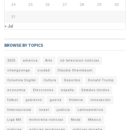
24
25
26
27
28
29
30
31
« Jul
BROWSE BY TOPICS
2025
america
Arte
cb television noticias
changoonga
ciudad
Claudia Sheinbaum
Columna Digital
Cultura
Deportes
Donald Trump
economia
Elecciones
españa
Estados Unidos
fútbol
gobierno
guerra
Historia
Innovación
Internacional
israel
justicia
Latinoamérica
Liga MX
mimorelia noticias
Moda
México
noticias
noticias michoacan
noticias morelia