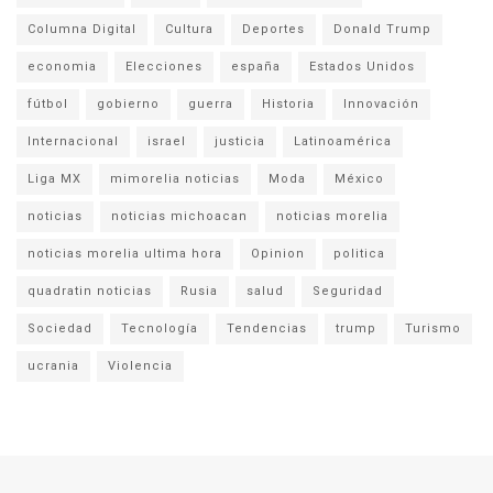
Columna Digital
Cultura
Deportes
Donald Trump
economia
Elecciones
españa
Estados Unidos
fútbol
gobierno
guerra
Historia
Innovación
Internacional
israel
justicia
Latinoamérica
Liga MX
mimorelia noticias
Moda
México
noticias
noticias michoacan
noticias morelia
noticias morelia ultima hora
Opinion
politica
quadratin noticias
Rusia
salud
Seguridad
Sociedad
Tecnología
Tendencias
trump
Turismo
ucrania
Violencia