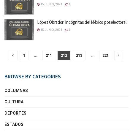
15 JUNIO, 2021
0
López Obrador: Incógnitas del México poselectoral
15 JUNIO, 2021
0
1
…
211
212
213
…
221
BROWSE BY CATEGORIES
COLUMNAS
CULTURA
DEPORTES
ESTADOS