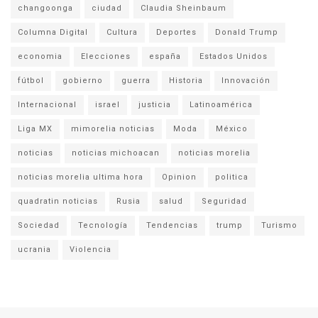
changoonga
ciudad
Claudia Sheinbaum
Columna Digital
Cultura
Deportes
Donald Trump
economia
Elecciones
españa
Estados Unidos
fútbol
gobierno
guerra
Historia
Innovación
Internacional
israel
justicia
Latinoamérica
Liga MX
mimorelia noticias
Moda
México
noticias
noticias michoacan
noticias morelia
noticias morelia ultima hora
Opinion
politica
quadratin noticias
Rusia
salud
Seguridad
Sociedad
Tecnología
Tendencias
trump
Turismo
ucrania
Violencia