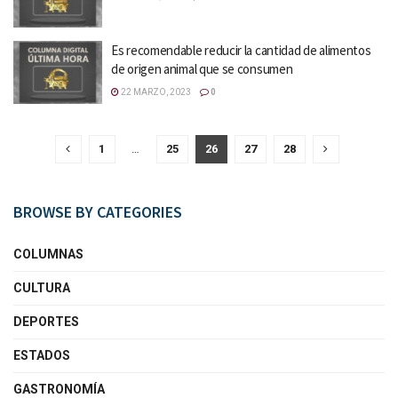
Es recomendable reducir la cantidad de alimentos
de origen animal que se consumen
22 MARZO, 2023
0
1
…
25
26
27
28
BROWSE BY CATEGORIES
COLUMNAS
CULTURA
DEPORTES
ESTADOS
GASTRONOMÍA