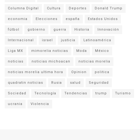
Columna Digital
Cultura
Deportes
Donald Trump
economia
Elecciones
españa
Estados Unidos
fútbol
gobierno
guerra
Historia
Innovación
Internacional
israel
justicia
Latinoamérica
Liga MX
mimorelia noticias
Moda
México
noticias
noticias michoacan
noticias morelia
noticias morelia ultima hora
Opinion
politica
quadratin noticias
Rusia
salud
Seguridad
Sociedad
Tecnología
Tendencias
trump
Turismo
ucrania
Violencia