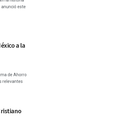
n la historia
, anunció este
éxico a la
ema de Ahorro
s relevantes
ristiano