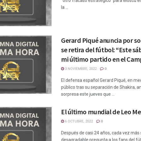
“otro fracaso estratégico” para Moscú el 
la ...
Gerard Piqué anuncia por s
se retira del fútbol: “Este s
mi último partido en el Ca
3 NOVIEMBRE, 2022
0
El defensa español Gerard Piqué, en med
público tras su separación de Shakira, a
sorpresa este jueves que ...
El último mundial de Leo Me
6 OCTUBRE, 2022
0
Después de casi 24 años, cada vez más 
desagradable pregunta a los fans del fútb