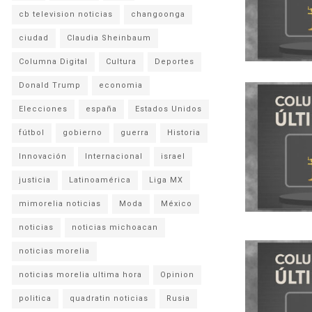
cb television noticias
changoonga
ciudad
Claudia Sheinbaum
Columna Digital
Cultura
Deportes
Donald Trump
economia
Elecciones
españa
Estados Unidos
fútbol
gobierno
guerra
Historia
Innovación
Internacional
israel
justicia
Latinoamérica
Liga MX
mimorelia noticias
Moda
México
noticias
noticias michoacan
noticias morelia
noticias morelia ultima hora
Opinion
politica
quadratin noticias
Rusia