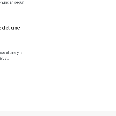
renunciar, según
e del cine
e el cine y la
, y ...