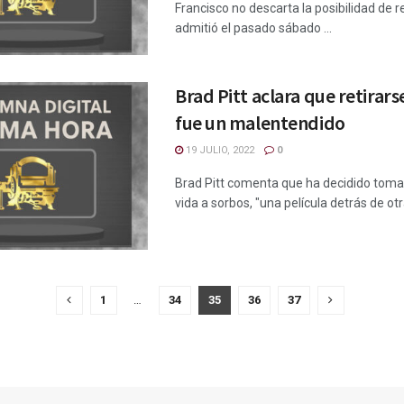
Francisco no descarta la posibilidad de 
admitió el pasado sábado ...
Brad Pitt aclara que retirars
fue un malentendido
19 JULIO, 2022
0
Brad Pitt comenta que ha decidido tomars
vida a sorbos, "una película detrás de otra"
1
…
34
35
36
37