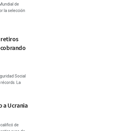
 Mundial de
r la selección
 retiros
 y cobrando
guridad Social
récords. La
o a Ucrania
calificó de