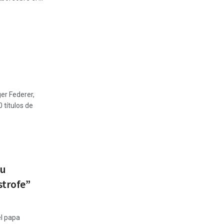
ger Federer,
títulos de
su
strofe”
el papa