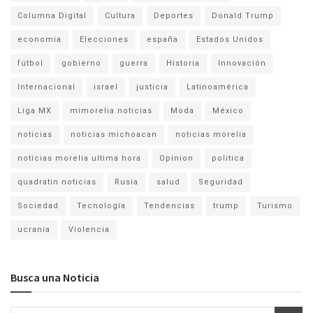
Columna Digital
Cultura
Deportes
Donald Trump
economia
Elecciones
españa
Estados Unidos
fútbol
gobierno
guerra
Historia
Innovación
Internacional
israel
justicia
Latinoamérica
Liga MX
mimorelia noticias
Moda
México
noticias
noticias michoacan
noticias morelia
noticias morelia ultima hora
Opinion
politica
quadratin noticias
Rusia
salud
Seguridad
Sociedad
Tecnología
Tendencias
trump
Turismo
ucrania
Violencia
Busca una Noticia