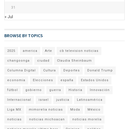
31
« Jul
BROWSE BY TOPICS
2025
america
Arte
cb television noticias
changoonga
ciudad
Claudia Sheinbaum
Columna Digital
Cultura
Deportes
Donald Trump
economia
Elecciones
españa
Estados Unidos
fútbol
gobierno
guerra
Historia
Innovación
Internacional
israel
justicia
Latinoamérica
Liga MX
mimorelia noticias
Moda
México
noticias
noticias michoacan
noticias morelia