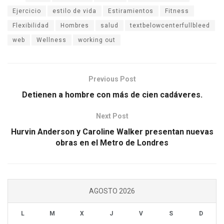
Ejercicio
estilo de vida
Estiramientos
Fitness
Flexibilidad
Hombres
salud
textbelowcenterfullbleed
web
Wellness
working out
Previous Post
Detienen a hombre con más de cien cadáveres.
Next Post
Hurvin Anderson y Caroline Walker presentan nuevas
obras en el Metro de Londres
AGOSTO 2026
L
M
X
J
V
S
D