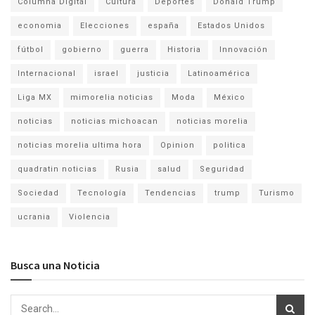
Columna Digital
Cultura
Deportes
Donald Trump
economia
Elecciones
españa
Estados Unidos
fútbol
gobierno
guerra
Historia
Innovación
Internacional
israel
justicia
Latinoamérica
Liga MX
mimorelia noticias
Moda
México
noticias
noticias michoacan
noticias morelia
noticias morelia ultima hora
Opinion
politica
quadratin noticias
Rusia
salud
Seguridad
Sociedad
Tecnología
Tendencias
trump
Turismo
ucrania
Violencia
Busca una Noticia