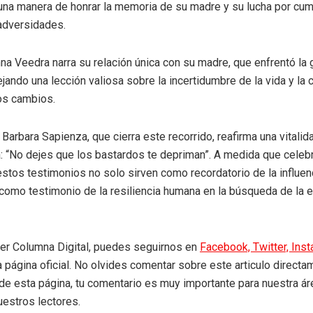
 una manera de honrar la memoria de su madre y su lucha por cum
adversidades.
nna Veedra narra su relación única con su madre, que enfrentó la g
ejando una lección valiosa sobre la incertidumbre de la vida y la
os cambios.
 Barbara Sapienza, que cierra este recorrido, reafirma una vitalid
: “No dejes que los bastardos te depriman”. A medida que celeb
estos testimonios no solo sirven como recordatorio de la influen
como testimonio de la resiliencia humana en la búsqueda de la e
eer Columna Digital, puedes seguirnos en
Facebook,
Twitter,
Ins
a página oficial. No olvides comentar sobre este articulo directa
r de esta página, tu comentario es muy importante para nuestra á
uestros lectores.