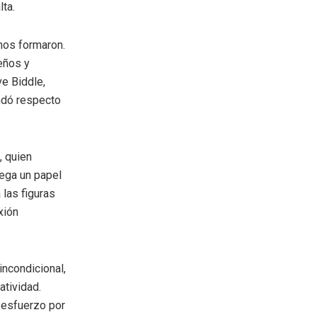
lta.
 nos formaron.
eños y
e Biddle,
indó respecto
, quien
uega un papel
 las figuras
xión
ncondicional,
atividad.
 esfuerzo por