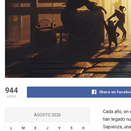
944
Share on Facebo
VIEWS
Cada año, en 
AGOSTO 2026
han legado nu
Sapienza, una 
L
M
X
J
V
S
D