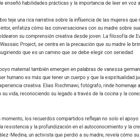
le enseñó habilidades prácticas y la importancia de leer en voz a
io teje una rica narrativa sobre la influencia de las mujeres que
 pintor, enfatiza cómo las conversaciones con su madre sobre su
ldearon su comprensión creativa desde joven. La filosofía de Ev
Wassaic Project, se centra en la precaución que su madre le br
, sugiriendo que es un camino que se debe elegir con seriedad.
apoyo maternal también emergen en palabras de vanessa german
ser humano es más que tener un cuerpo y que la espiritualidad j
experiencia creativa. Elias Rischmawi, fotógrafo, rinde homenaje a
 su vida, reconociendo su legado a través de la cocina y la cone
momento, los recuerdos compartidos reflejan no solo el apoyo i
a resistencia y la profundización en el autoconocimiento y la cre
lez-Medina, un activista que perdió a su madre, revela cómo su