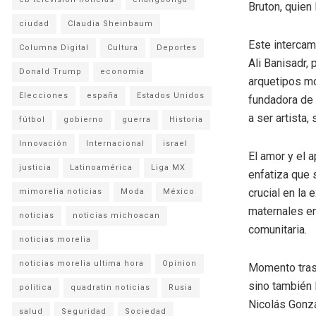
Bruton, quien 
ciudad
Claudia Sheinbaum
Este intercamb
Columna Digital
Cultura
Deportes
Ali Banisadr,
Donald Trump
economia
arquetipos mo
Elecciones
españa
Estados Unidos
fundadora de 
a ser artista
fútbol
gobierno
guerra
Historia
Innovación
Internacional
israel
El amor y el 
justicia
Latinoamérica
Liga MX
enfatiza que 
crucial en la 
mimorelia noticias
Moda
México
maternales en
noticias
noticias michoacan
comunitaria.
noticias morelia
noticias morelia ultima hora
Opinion
Momento tras 
sino también l
politica
quadratin noticias
Rusia
Nicolás Gonzá
salud
Seguridad
Sociedad