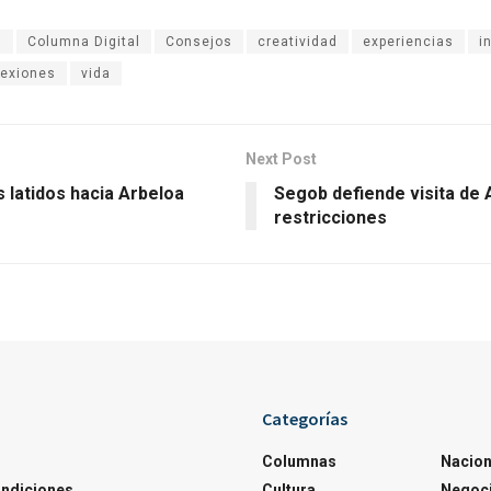
s
Columna Digital
Consejos
creatividad
experiencias
i
lexiones
vida
Next Post
 latidos hacia Arbeloa
Segob defiende visita de 
restricciones
Categorías
Columnas
Nacion
ondiciones
Cultura
Negoc