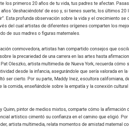
nte los primeros 20 años de tu vida, tus padres te afectan. Pasas
 años ‘deshaciéndote’ de eso y, si tienes suerte, los últimos 20 
ir”. Esta profunda observación sobre la vida y el crecimiento se 
avés del cual artistas de diferentes orígenes comparten los mej
ido de sus madres o figuras maternales.
lación conmovedora, artistas han compartido consejos que oscil
sobre la precariedad de una carrera en las artes hasta afirmaci
. Pat Oleszko, artista multimedia de Nueva York, recuerda cómo 
atividad desde la infancia, asegurándole que sería valorada en la
tó ser cierto. Por su parte, Maddy Inez, escultora californiana, d
e la comida, enseñándole sobre la empatía y la conexión cultural 
y Quinn, pintor de medios mixtos, comparte cómo la afirmación
cial artístico cimentó su confianza en el camino que eligió. Por 
der, artista multimedia, relata momentos de amistad maternal c