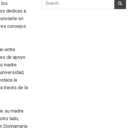
 los
los dedicas a
convierte en
ores consejos
an entre
ones de apoyo
su madre
 universidad,
estaca la
a través de la
 de su madre
otro lado,
on Donnamaria