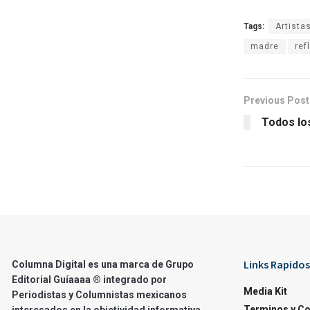
Tags:
Artista
madre
ref
Previous Post
Todos los
Links Rapidos
Columna Digital es una marca de Grupo
Editorial Guíaaaa ® integrado por
Media Kit
Periodistas y Columnistas mexicanos
Terminos y C
interesados en la objetividad informativa.