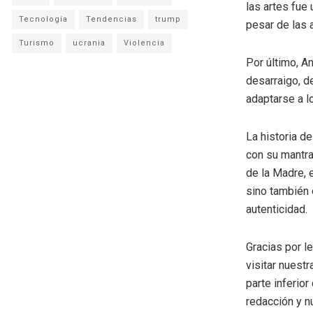
las artes fue
Tecnología
Tendencias
trump
pesar de las 
Turismo
ucrania
Violencia
Por último, A
desarraigo, d
adaptarse a l
La historia de
con su mantra
de la Madre, 
sino también 
autenticidad.
Gracias por l
visitar nuestr
parte inferio
redacción y n