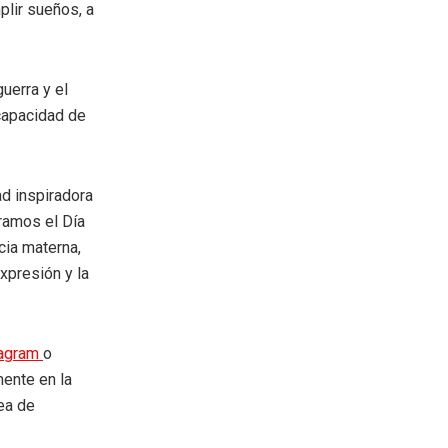
plir sueños, a
uerra y el
 capacidad de
ad inspiradora
ramos el Día
cia materna,
xpresión y la
tagram
o
mente en la
rea de