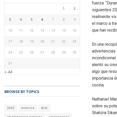
fuerza: “Dura
1
2
siguientes 20
realmente viv
3
4
5
6
7
8
9
el marco a tr
que han recib
10
11
12
13
14
15
16
17
18
19
20
21
22
23
En una recopi
advertencias 
24
25
26
27
28
29
30
incondicional
31
alentó su cre
algo que resul
« Jul
importancia d
cocina.
BROWSE BY TOPICS
Nathaniel Mar
sobre su poten
2025
america
Arte
Shahzia Sikan
cb television noticias
changoonga