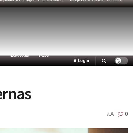
TECNOLOGÍA
SALUD
Login
ernas
A
0
A