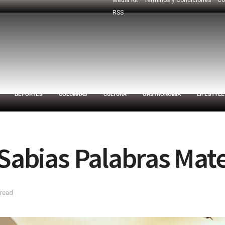
RSS
DEPORTES
COLUMNAS
CULTURA
GASTRONOMÍA
LIFESTYLE
 Sabias Palabras Mat
 read