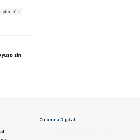
nspiración
Ayuso sin
Columna Digital
al
ios