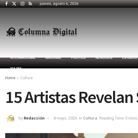
jueves, agosto 6, 2026
INTERNACIONAL
NACIONAL
POLÍTICA
NEGOCIOS
ESTADOS
VIAJES
Home
Cultura
15 Artistas Revelan
by
Redacción
8 mayo, 2026
in
Cultura
Reading Time: 3 mins