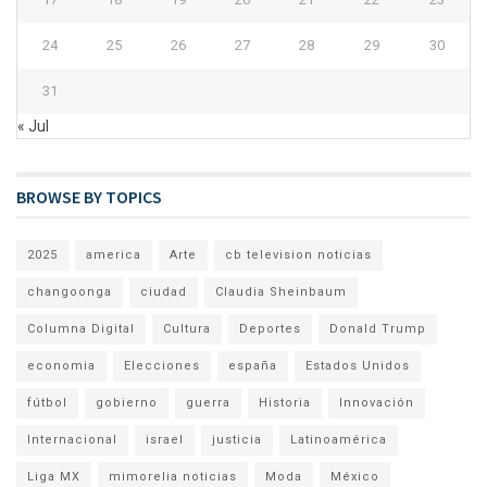
24
25
26
27
28
29
30
31
« Jul
BROWSE BY TOPICS
2025
america
Arte
cb television noticias
changoonga
ciudad
Claudia Sheinbaum
Columna Digital
Cultura
Deportes
Donald Trump
economia
Elecciones
españa
Estados Unidos
fútbol
gobierno
guerra
Historia
Innovación
Internacional
israel
justicia
Latinoamérica
Liga MX
mimorelia noticias
Moda
México