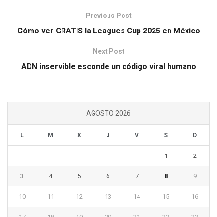
Previous Post
Cómo ver GRATIS la Leagues Cup 2025 en México
Next Post
ADN inservible esconde un código viral humano
AGOSTO 2026
L
M
X
J
V
S
D
1
2
3
4
5
6
7
8
9
10
11
12
13
14
15
16
17
18
19
20
21
22
23