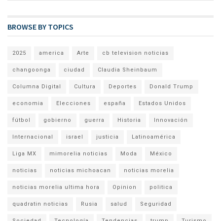
BROWSE BY TOPICS
2025
america
Arte
cb television noticias
changoonga
ciudad
Claudia Sheinbaum
Columna Digital
Cultura
Deportes
Donald Trump
economia
Elecciones
españa
Estados Unidos
fútbol
gobierno
guerra
Historia
Innovación
Internacional
israel
justicia
Latinoamérica
Liga MX
mimorelia noticias
Moda
México
noticias
noticias michoacan
noticias morelia
noticias morelia ultima hora
Opinion
politica
quadratin noticias
Rusia
salud
Seguridad
Sociedad
Tecnología
Tendencias
trump
Turismo