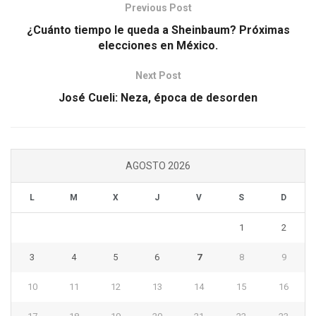
Previous Post
¿Cuánto tiempo le queda a Sheinbaum? Próximas
elecciones en México.
Next Post
José Cueli: Neza, época de desorden
AGOSTO 2026
L
M
X
J
V
S
D
1
2
3
4
5
6
7
8
9
10
11
12
13
14
15
16