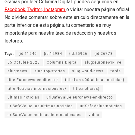
Gracias por leer Columna Digital, puedes seguirnos en
Facebook,
Twitter,
Instagram
o visitar nuestra página oficial.
No olvides comentar sobre este articulo directamente en la
parte inferior de esta página, tu comentario es muy
importante para nuestra área de redacción y nuestros
lectores.
Tags:
{id:11940
{id:12984
{id:25926
{id:26778
05 Octubre 2025
Columna Digital
slug:euronews-live
slug:news
slug:top-stories
slug:world-news
tarde
title:Euronews en directo}
title:Las u00faltimas noticias}
title:Noticias internacionales}
title:noticias}
ultimas noticias
urlSafeValue:euronews-en-directo
urlSafeValue:las-ultimas-noticias
urlSafeValue:noticias
urlSafeValue:noticias-internacionales
video