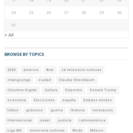
17
18
19
20
21
22
23
24
25
26
27
28
29
30
31
« Jul
BROWSE BY TOPICS
2025
america
Arte
cb television noticias
changoonga
ciudad
Claudia Sheinbaum
Columna Digital
Cultura
Deportes
Donald Trump
economia
Elecciones
españa
Estados Unidos
fútbol
gobierno
guerra
Historia
Innovación
Internacional
israel
justicia
Latinoamérica
Liga MX
mimorelia noticias
Moda
México