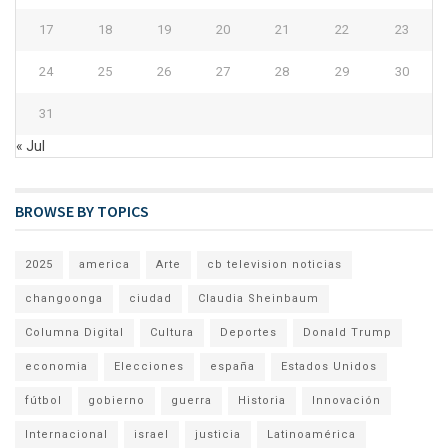
17
18
19
20
21
22
23
24
25
26
27
28
29
30
31
« Jul
BROWSE BY TOPICS
2025
america
Arte
cb television noticias
changoonga
ciudad
Claudia Sheinbaum
Columna Digital
Cultura
Deportes
Donald Trump
economia
Elecciones
españa
Estados Unidos
fútbol
gobierno
guerra
Historia
Innovación
Internacional
israel
justicia
Latinoamérica