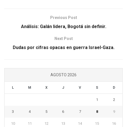
Previous Post
Análisis: Galán lidera, Bogotá sin definir.
Next Post
Dudas por cifras opacas en guerra Israel-Gaza.
AGOSTO 2026
L
M
X
J
V
S
D
1
2
3
4
5
6
7
8
9
10
11
12
13
14
15
16