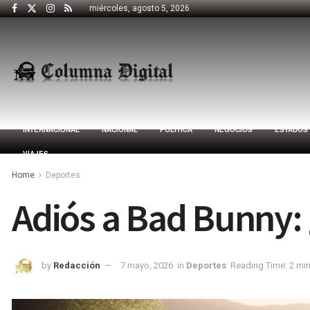
miércoles, agosto 5, 2026
INTERNACIONAL
NACIONAL
POLÍTICA
NEGOCIOS
ESTADOS
VIAJES
Home
Deportes
Adiós a Bad Bunny:
by
Redacción
7 mayo, 2026
in
Deportes
Reading Time: 2 mi