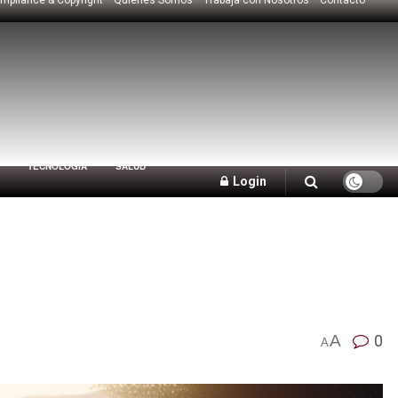
TECNOLOGÍA
SALUD
Login
A
0
A