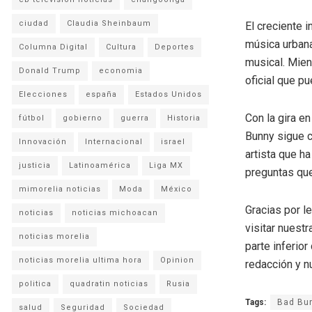
ciudad
Claudia Sheinbaum
El creciente 
música urbana
Columna Digital
Cultura
Deportes
musical. Mien
Donald Trump
economia
oficial que pu
Elecciones
españa
Estados Unidos
Con la gira e
fútbol
gobierno
guerra
Historia
Bunny sigue cr
Innovación
Internacional
israel
artista que h
justicia
Latinoamérica
Liga MX
preguntas que
mimorelia noticias
Moda
México
Gracias por l
noticias
noticias michoacan
visitar nuestr
noticias morelia
parte inferio
noticias morelia ultima hora
Opinion
redacción y n
politica
quadratin noticias
Rusia
Tags:
Bad Bu
salud
Seguridad
Sociedad