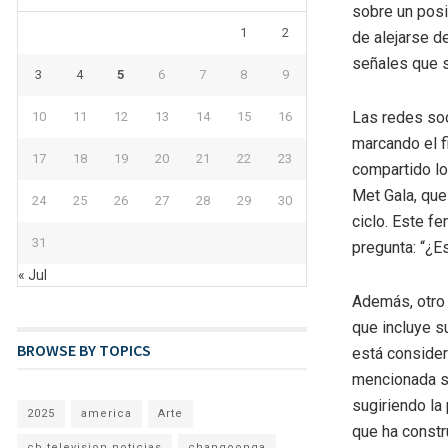
sobre un posi
1
2
de alejarse d
señales que s
3
4
5
6
7
8
9
Las redes soc
10
11
12
13
14
15
16
marcando el fi
17
18
19
20
21
22
23
compartido lo
Met Gala, que
24
25
26
27
28
29
30
ciclo. Este f
31
pregunta: “¿E
« Jul
Además, otro 
que incluye su
BROWSE BY TOPICS
está consider
mencionada so
sugiriendo la
2025
america
Arte
que ha constr
cb television noticias
changoonga