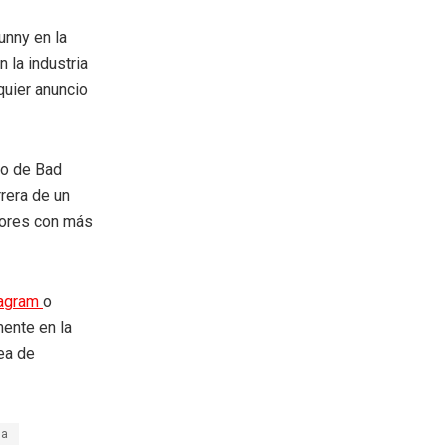
unny en la
 la industria
quier anuncio
ro de Bad
rrera de un
dores con más
tagram
o
mente en la
rea de
na