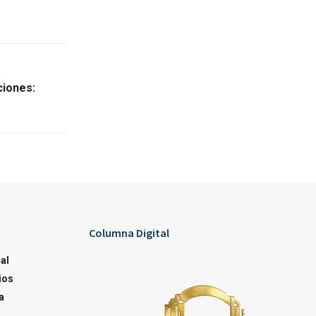
ciones:
Columna Digital
al
ios
a