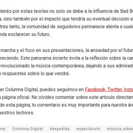
interés por estas teorías no solo se debe a la influencia de Bad B
, sino también por el impacto que tendría su eventual decisión en
tras tanto, la comunidad de seguidores permanece atenta a cual
eda esclarecer su futuro.
n marcha y el foco en sus presentaciones, la ansiedad por el futu
eciendo. Este panorama incierto invita a la reflexión sobre la ca
a revolucionado la música contemporánea, dejando a sus admira
 respuestas sobre lo que vendrá.
eer Columna Digital, puedes seguirnos en
Facebook,
Twitter,
Ins
a página oficial. No olvides comentar sobre este articulo directa
r de esta página, tu comentario es muy importante para nuestra á
uestros lectores.
nny
Columna Digital
despedida
espectáculo
música urba