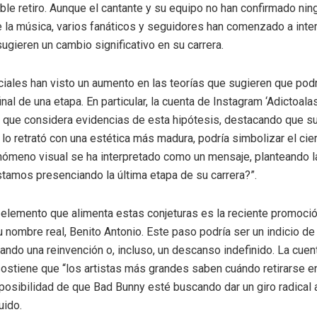
ble retiro. Aunque el cantante y su equipo no han confirmado nin
e la música, varios fanáticos y seguidores han comenzado a inter
ugieren un cambio significativo en su carrera.
iales han visto un aumento en las teorías que sugieren que podr
nal de una etapa. En particular, la cuenta de Instagram ‘Adictoala
 que considera evidencias de esta hipótesis, destacando que su
 lo retrató con una estética más madura, podría simbolizar el cie
enómeno visual se ha interpretado como un mensaje, planteando la
stamos presenciando la última etapa de su carrera?”.
elemento que alimenta estas conjeturas es la reciente promoció
 nombre real, Benito Antonio. Este paso podría ser un indicio de 
ando una reinvención o, incluso, un descanso indefinido. La cuen
stiene que “los artistas más grandes saben cuándo retirarse en
 posibilidad de que Bad Bunny esté buscando dar un giro radical 
uido.