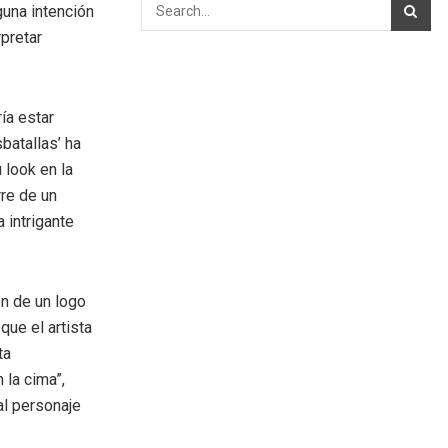
guna intención
pretar
ía estar
sbatallas’ ha
 look en la
rre de un
 intrigante
n de un logo
que el artista
ta
 la cima”,
al personaje