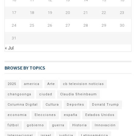
17
18
19
20
21
22
23
24
25
26
27
28
29
30
31
« Jul
BROWSE BY TOPICS
2025
america
Arte
cb television noticias
changoonga
ciudad
Claudia Sheinbaum
Columna Digital
Cultura
Deportes
Donald Trump
economia
Elecciones
españa
Estados Unidos
fútbol
gobierno
guerra
Historia
Innovación
Internacional
israel
justicia
Latinoamérica