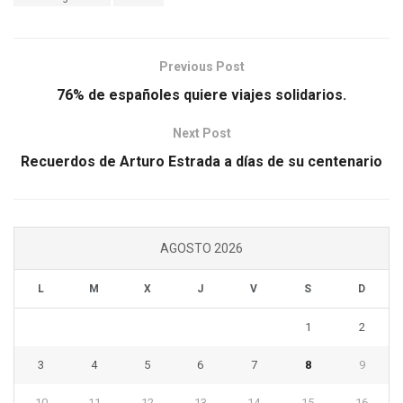
Previous Post
76% de españoles quiere viajes solidarios.
Next Post
Recuerdos de Arturo Estrada a días de su centenario
AGOSTO 2026
L
M
X
J
V
S
D
1
2
3
4
5
6
7
8
9
10
11
12
13
14
15
16