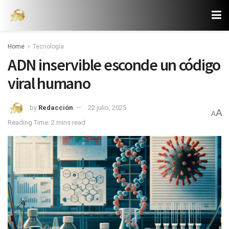
Home
Tecnología
ADN inservible esconde un código
viral humano
by
Redacción
22 julio, 2025
A
A
Reading Time: 2 mins read