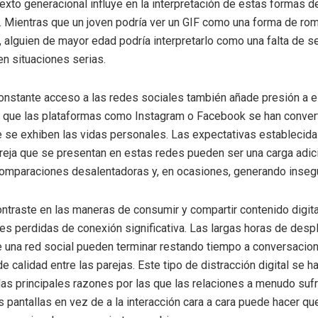
exto generacional influye en la interpretación de estas formas d
 Mientras que un joven podría ver un GIF como una forma de romp
, alguien de mayor edad podría interpretarlo como una falta de s
n situaciones serias.
constante acceso a las redes sociales también añade presión a 
a que las plataformas como Instagram o Facebook se han conver
e se exhiben las vidas personales. Las expectativas establecida
reja que se presentan en estas redes pueden ser una carga adici
comparaciones desalentadoras y, en ocasiones, generando inseg
ntraste en las maneras de consumir y compartir contenido digita
es perdidas de conexión significativa. Las largas horas de des
e una red social pueden terminar restando tiempo a conversacio
 calidad entre las parejas. Este tipo de distracción digital se ha
as principales razones por las que las relaciones a menudo sufr
s pantallas en vez de a la interacción cara a cara puede hacer qu