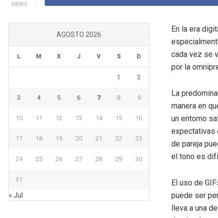
VIEWS
En la era digi
AGOSTO 2026
especialmente
cada vez se v
L
M
X
J
V
S
D
por la omnipr
1
2
La predominan
3
4
5
6
7
8
9
manera en que
un entorno sa
10
11
12
13
14
15
16
expectativas 
17
18
19
20
21
22
23
de pareja pue
el tono es dif
24
25
26
27
28
29
30
31
El uso de GIF
puede ser per
« Jul
lleva a una 