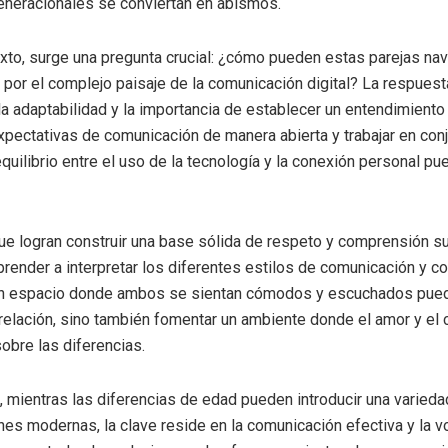
eneracionales se conviertan en abismos.
xto, surge una pregunta crucial: ¿cómo pueden estas parejas na
por el complejo paisaje de la comunicación digital? La respuest
la adaptabilidad y la importancia de establecer un entendimiento
xpectativas de comunicación de manera abierta y trabajar en con
equilibrio entre el uso de la tecnología y la conexión personal pu
ue logran construir una base sólida de respeto y comprensión s
prender a interpretar los diferentes estilos de comunicación y co
un espacio donde ambos se sientan cómodos y escuchados pue
 relación, sino también fomentar un ambiente donde el amor y e
obre las diferencias.
, mientras las diferencias de edad pueden introducir una varied
ones modernas, la clave reside en la comunicación efectiva y la v