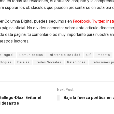
mo en todas las relaciones, el esfuerzo conjunto y la comprens
ra superar los obstáculos que pueden presentarse en esta era di
eer Columna Digital, puedes seguirnos en
Facebook,
Twitter,
Ins
a página oficial. No olvides comentar sobre este articulo directa
r de esta página, tu comentario es muy importante para nuestra á
uestros lectores.
 Digital
Comunicacion
Diferencia De Edad
Gif
impacto
ologías
Parejas
Redes Sociales
Relaciones
Relaciones p
Next Post
allego-Díaz: Evitar el
Baja la fuerza poética en 
l desastre