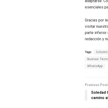
adaptarse. Co
esenciales pa
Gracias por l
visitar nuestr
parte inferio
redacción y n
Tags:
Columna
Nuevas Tecn
WhatsApp
Previous Post
Soledad G
camino a