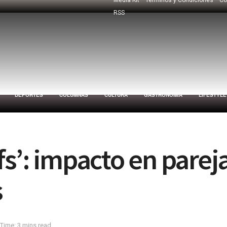
RSS
DEPORTES
COLUMNAS
CULTURA
GASTRONOMÍA
LIFESTYLE
fs’: impacto en parej
s
Time: 3 mins read