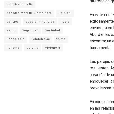
diferencias g
noticias morelia
noticias morelia ultima hora
Opinion
En este conte
exitosamente 
politica
quadratin noticias
Rusia
encuentra en 
salud
Seguridad
Sociedad
Abordar las e
Tecnología
Tendencias
trump
encontrar un 
fundamental.
Turismo
ucrania
Violencia
Las parejas q
resilientes. A
creación de 
enriquecer la
prevalezcan s
En conclusión
en las relaci