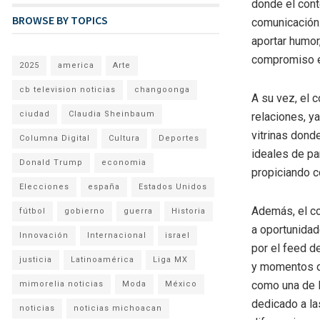
donde el cont
BROWSE BY TOPICS
comunicación.
aportar humor
compromiso e
2025
america
Arte
cb television noticias
changoonga
A su vez, el 
ciudad
Claudia Sheinbaum
relaciones, y
vitrinas dond
Columna Digital
Cultura
Deportes
ideales de pa
Donald Trump
economia
propiciando 
Elecciones
españa
Estados Unidos
Además, el co
fútbol
gobierno
guerra
Historia
a oportunidad
Innovación
Internacional
israel
por el feed d
justicia
Latinoamérica
Liga MX
y momentos de
como una de l
mimorelia noticias
Moda
México
dedicado a la
noticias
noticias michoacan