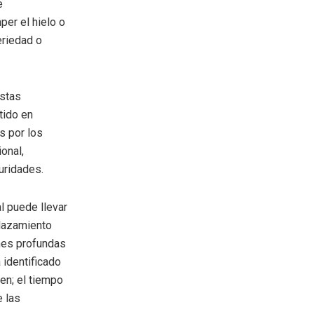
e
er el hielo o
eriedad o
estas
tido en
s por los
onal,
uridades.
l puede llevar
plazamiento
nes profundas
 identificado
en; el tiempo
e las