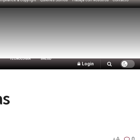
TECNOLOGÍA
SALUD
Login
as
A
0
A