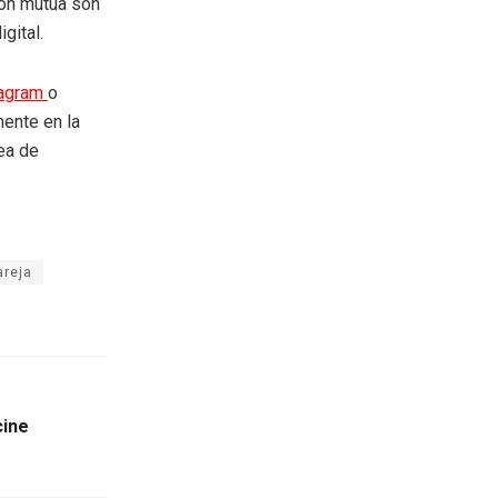
ión mutua son
gital.
tagram
o
mente en la
rea de
areja
cine