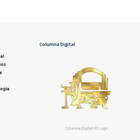
Columna Digital
al
ios
a
ogía
Columna Digital HD Logo