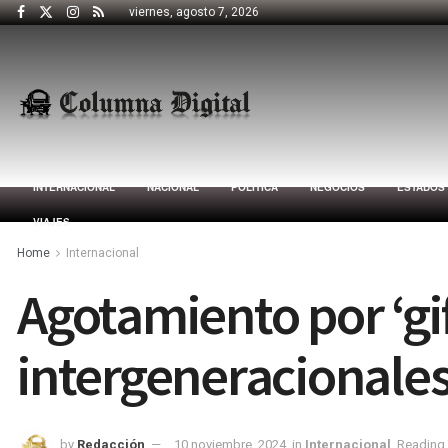
viernes, agosto 7, 2026
INTERNACIONAL
NACIONAL
POLÍTICA
NEGOCIOS
ESTADOS
VIAJES
Home
Internacional
Agotamiento por ‘gi
intergeneracionale
by
Redacción
10 noviembre, 2024
in
Internacional
Reading 