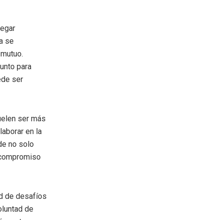
vegar
a se
 mutuo.
junto para
ede ser
uelen ser más
laborar en la
de no solo
l compromiso
ad de desafíos
oluntad de