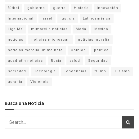
fútbol
gobierno
guerra
Historia
Innovación
Internacional
israel
justicia
Latinoamérica
Liga MX
mimorelia noticias
Moda
México
noticias
noticias michoacan
noticias morelia
noticias morelia ultima hora
Opinion
politica
quadratin noticias
Rusia
salud
Seguridad
Sociedad
Tecnología
Tendencias
trump
Turismo
ucrania
Violencia
Busca una Noticia