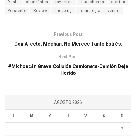
Deals
electrónica
favoritos
Headphones
ofertas
Porciento
Review
shopping
Tecnología
veinte
Previous Post
Con Afecto, Meghan: No Merece Tanto Estrés.
Next Post
#Michoacán Grave Colisión Camioneta-Camión Deja
Herido
AGOSTO 2026
L
M
X
J
V
S
D
1
2