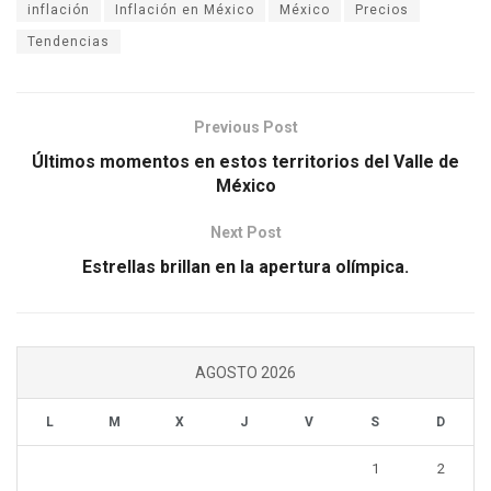
inflación
Inflación en México
México
Precios
Tendencias
Previous Post
Últimos momentos en estos territorios del Valle de
México
Next Post
Estrellas brillan en la apertura olímpica.
AGOSTO 2026
L
M
X
J
V
S
D
1
2