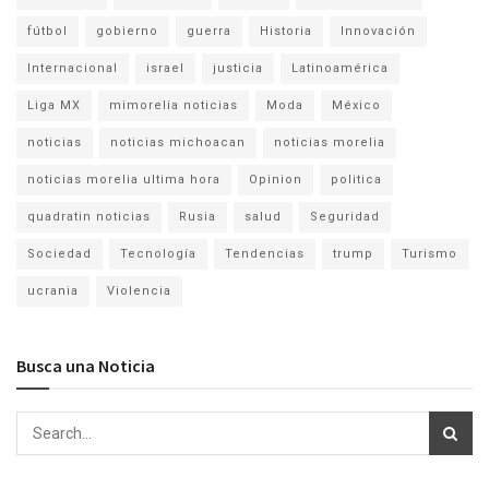
fútbol
gobierno
guerra
Historia
Innovación
Internacional
israel
justicia
Latinoamérica
Liga MX
mimorelia noticias
Moda
México
noticias
noticias michoacan
noticias morelia
noticias morelia ultima hora
Opinion
politica
quadratin noticias
Rusia
salud
Seguridad
Sociedad
Tecnología
Tendencias
trump
Turismo
ucrania
Violencia
Busca una Noticia