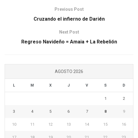
Previous Post
Cruzando el infierno de Darién
Next Post
Regreso Navideño = Amaia + La Rebelión
AGOSTO 2026
L
M
X
J
V
S
D
1
2
3
4
5
6
7
8
9
10
11
12
13
14
15
16
17
18
19
20
21
22
23