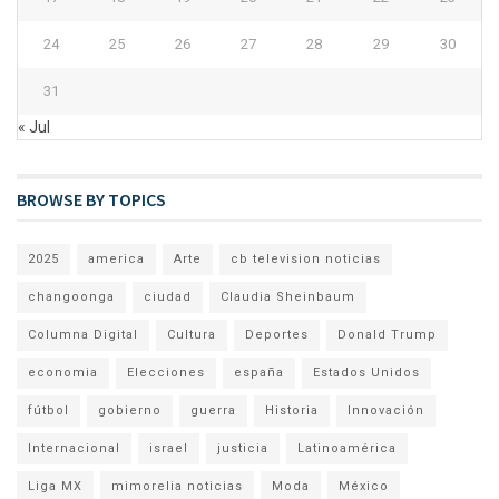
24
25
26
27
28
29
30
31
« Jul
BROWSE BY TOPICS
2025
america
Arte
cb television noticias
changoonga
ciudad
Claudia Sheinbaum
Columna Digital
Cultura
Deportes
Donald Trump
economia
Elecciones
españa
Estados Unidos
fútbol
gobierno
guerra
Historia
Innovación
Internacional
israel
justicia
Latinoamérica
Liga MX
mimorelia noticias
Moda
México