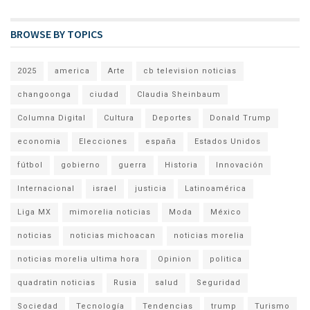
BROWSE BY TOPICS
2025
america
Arte
cb television noticias
changoonga
ciudad
Claudia Sheinbaum
Columna Digital
Cultura
Deportes
Donald Trump
economia
Elecciones
españa
Estados Unidos
fútbol
gobierno
guerra
Historia
Innovación
Internacional
israel
justicia
Latinoamérica
Liga MX
mimorelia noticias
Moda
México
noticias
noticias michoacan
noticias morelia
noticias morelia ultima hora
Opinion
politica
quadratin noticias
Rusia
salud
Seguridad
Sociedad
Tecnología
Tendencias
trump
Turismo