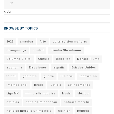
31
« Jul
BROWSE BY TOPICS
2025
america
Arte
cb television noticias
changoonga
ciudad
Claudia Sheinbaum
Columna Digital
Cultura
Deportes
Donald Trump
economia
Elecciones
españa
Estados Unidos
fútbol
gobierno
guerra
Historia
Innovación
Internacional
israel
justicia
Latinoamérica
Liga MX
mimorelia noticias
Moda
México
noticias
noticias michoacan
noticias morelia
noticias morelia ultima hora
Opinion
politica