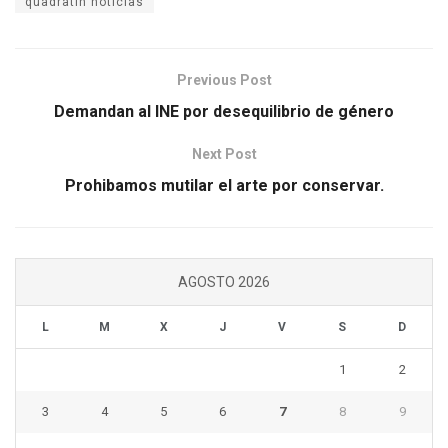
quadratin noticias
Previous Post
Demandan al INE por desequilibrio de género
Next Post
Prohibamos mutilar el arte por conservar.
AGOSTO 2026
L
M
X
J
V
S
D
1
2
3
4
5
6
7
8
9