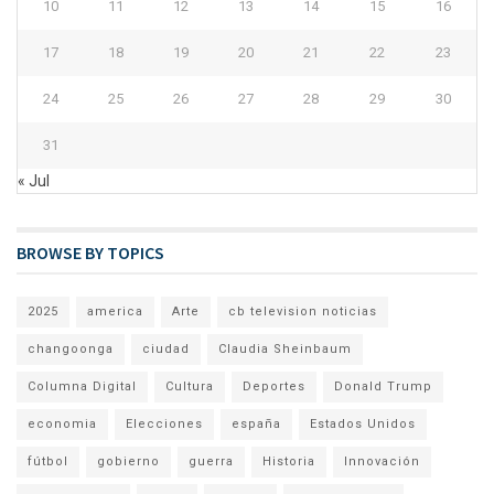
10
11
12
13
14
15
16
17
18
19
20
21
22
23
24
25
26
27
28
29
30
31
« Jul
BROWSE BY TOPICS
2025
america
Arte
cb television noticias
changoonga
ciudad
Claudia Sheinbaum
Columna Digital
Cultura
Deportes
Donald Trump
economia
Elecciones
españa
Estados Unidos
fútbol
gobierno
guerra
Historia
Innovación