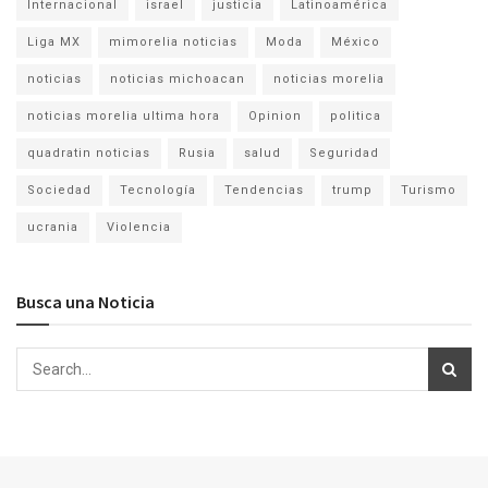
Internacional
israel
justicia
Latinoamérica
Liga MX
mimorelia noticias
Moda
México
noticias
noticias michoacan
noticias morelia
noticias morelia ultima hora
Opinion
politica
quadratin noticias
Rusia
salud
Seguridad
Sociedad
Tecnología
Tendencias
trump
Turismo
ucrania
Violencia
Busca una Noticia