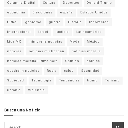
Columna Digital
Cultura
Deportes
Donald Trump
economia
Elecciones
españa
Estados Unidos
fútbol
gobierno
guerra
Historia
Innovación
Internacional
israel
justicia
Latinoamérica
Liga MX
mimorelia noticias
Moda
México
noticias
noticias michoacan
noticias morelia
noticias morelia ultima hora
Opinion
politica
quadratin noticias
Rusia
salud
Seguridad
Sociedad
Tecnología
Tendencias
trump
Turismo
ucrania
Violencia
Busca una Noticia