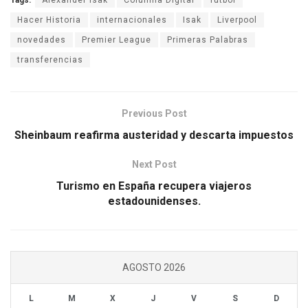
Tags:
Alexander Isak
Columna Digital
fútbol
Hacer Historia
internacionales
Isak
Liverpool
novedades
Premier League
Primeras Palabras
transferencias
Previous Post
Sheinbaum reafirma austeridad y descarta impuestos
Next Post
Turismo en España recupera viajeros
estadounidenses.
AGOSTO 2026
L
M
X
J
V
S
D