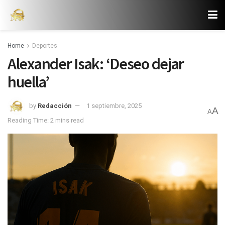
Home
Deportes
Alexander Isak: ‘Deseo dejar
huella’
by
Redacción
1 septiembre, 2025
A
A
Reading Time: 2 mins read