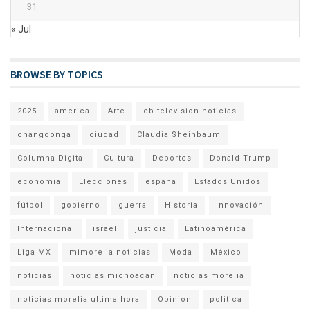
31
« Jul
BROWSE BY TOPICS
2025
america
Arte
cb television noticias
changoonga
ciudad
Claudia Sheinbaum
Columna Digital
Cultura
Deportes
Donald Trump
economia
Elecciones
españa
Estados Unidos
fútbol
gobierno
guerra
Historia
Innovación
Internacional
israel
justicia
Latinoamérica
Liga MX
mimorelia noticias
Moda
México
noticias
noticias michoacan
noticias morelia
noticias morelia ultima hora
Opinion
politica