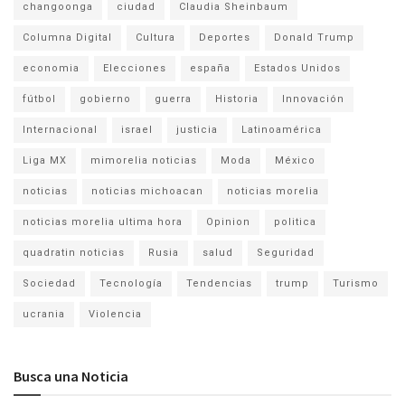
changoonga
ciudad
Claudia Sheinbaum
Columna Digital
Cultura
Deportes
Donald Trump
economia
Elecciones
españa
Estados Unidos
fútbol
gobierno
guerra
Historia
Innovación
Internacional
israel
justicia
Latinoamérica
Liga MX
mimorelia noticias
Moda
México
noticias
noticias michoacan
noticias morelia
noticias morelia ultima hora
Opinion
politica
quadratin noticias
Rusia
salud
Seguridad
Sociedad
Tecnología
Tendencias
trump
Turismo
ucrania
Violencia
Busca una Noticia