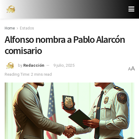
Home
Estados
Alfonso nombra a Pablo Alarcón
comisario
by
Redacción
9 julio, 2025
A
A
Reading Time: 2 mins read