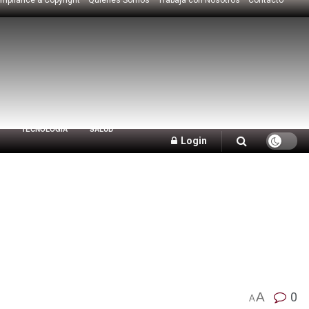
TECNOLOGÍA
SALUD
Login
A
0
A