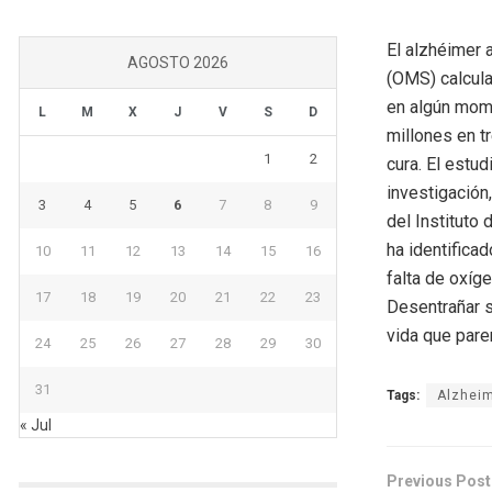
El alzhéimer 
AGOSTO 2026
(OMS) calcula
en algún mome
L
M
X
J
V
S
D
millones en t
1
2
cura. El estu
investigación
3
4
5
6
7
8
9
del Instituto
ha identificad
10
11
12
13
14
15
16
falta de oxíg
17
18
19
20
21
22
23
Desentrañar s
vida que pare
24
25
26
27
28
29
30
31
Tags:
Alzhei
« Jul
Previous Post