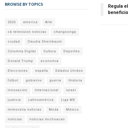
BROWSE BY TOPICS
Regula el
benefici
2025
america
Arte
cb television noticias
changoonga
ciudad
Claudia Sheinbaum
Columna Digital
Cultura
Deportes
Donald Trump
economia
Elecciones
españa
Estados Unidos
fútbol
gobierno
guerra
Historia
Innovación
Internacional
israel
justicia
Latinoamérica
Liga MX
mimorelia noticias
Moda
México
noticias
noticias michoacan