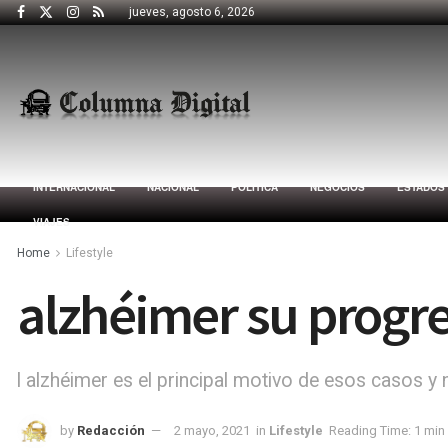
jueves, agosto 6, 2026
INTERNACIONAL
NACIONAL
POLÍTICA
NEGOCIOS
ESTADOS
VIAJES
Home
Lifestyle
alzhéimer su progr
l alzhéimer es el principal motivo de esos casos y n
by
Redacción
2 mayo, 2021
in
Lifestyle
Reading Time: 1 min