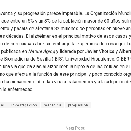
avanza y su progresión parece imparable. La Organización Mundia
 que entre un 5% y un 8% de la población mayor de 60 años suf
nto y pasará de afectar a 82 millones de personas en nueve a
res décadas. El alzhéimer es el principal motivo de esos casos y
dio de sus causas abre sin embargo la esperanza de conseguir fr
, publicada en
Nature Aging
y liderada por Javier Vitorica y Alber
 de Biomedicina de Sevilla (IBIS), Universidad Hispalense, CIBE
o una vía que da alas al alzhéimer: la hipoxia de las células en el 
eno que afecta a la función de este principal y poco conocido órg
u funcionamiento abre las vías a tratamientos y a la adopción d
n la enfermedad.
mer
Investigación
medicina
progresion
Next Post