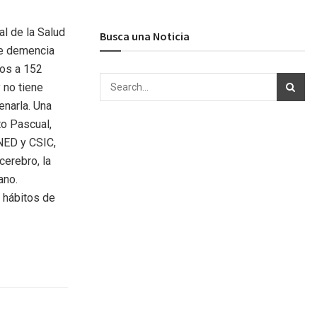
l de la Salud
Busca una Noticia
re demencia
ños a 152
 no tiene
enarla. Una
to Pascual,
RNED y CSIC,
cerebro, la
ano.
e hábitos de