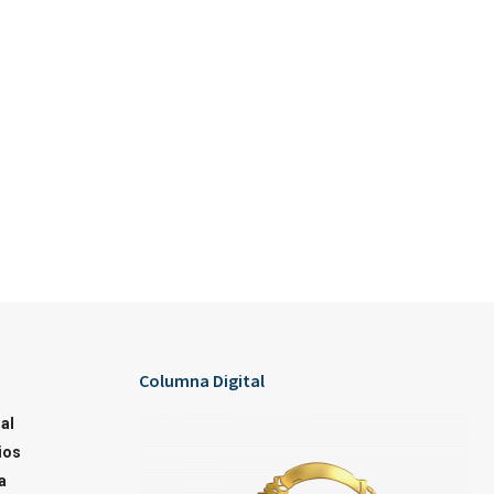
Columna Digital
al
ios
a