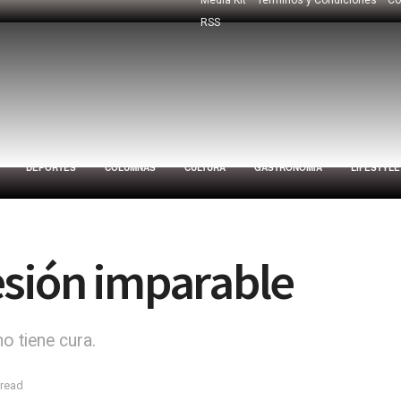
RSS
DEPORTES
COLUMNAS
CULTURA
GASTRONOMÍA
LIFESTYLE
esión imparable
o tiene cura.
 read