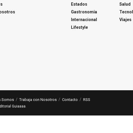
os
Estados
Salud
osotros
Gastronomía
Tecnol
Internacional
Viajes
Lifestyle
s Somos
Trabaja con Nosotros
Contacto
RSS
ditorial Guiaaaa
.