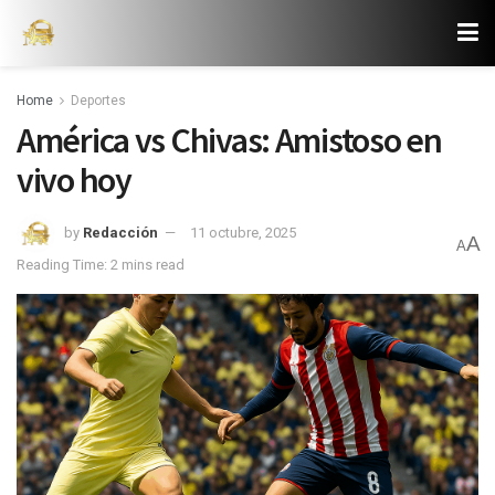
Home
Deportes
América vs Chivas: Amistoso en
vivo hoy
by
Redacción
11 octubre, 2025
A
A
Reading Time: 2 mins read