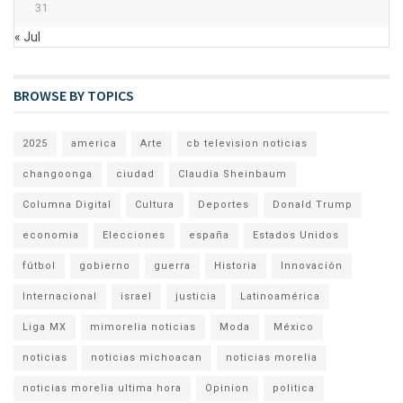
31
« Jul
BROWSE BY TOPICS
2025
america
Arte
cb television noticias
changoonga
ciudad
Claudia Sheinbaum
Columna Digital
Cultura
Deportes
Donald Trump
economia
Elecciones
españa
Estados Unidos
fútbol
gobierno
guerra
Historia
Innovación
Internacional
israel
justicia
Latinoamérica
Liga MX
mimorelia noticias
Moda
México
noticias
noticias michoacan
noticias morelia
noticias morelia ultima hora
Opinion
politica