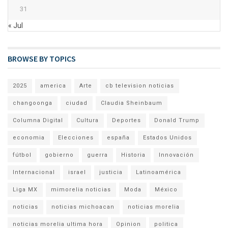
31
« Jul
BROWSE BY TOPICS
2025
america
Arte
cb television noticias
changoonga
ciudad
Claudia Sheinbaum
Columna Digital
Cultura
Deportes
Donald Trump
economia
Elecciones
españa
Estados Unidos
fútbol
gobierno
guerra
Historia
Innovación
Internacional
israel
justicia
Latinoamérica
Liga MX
mimorelia noticias
Moda
México
noticias
noticias michoacan
noticias morelia
noticias morelia ultima hora
Opinion
politica