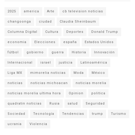
2025
america
Arte
cb television noticias
changoonga
ciudad
Claudia Sheinbaum
Columna Digital
Cultura
Deportes
Donald Trump
economia
Elecciones
españa
Estados Unidos
fútbol
gobierno
guerra
Historia
Innovación
Internacional
israel
justicia
Latinoamérica
Liga MX
mimorelia noticias
Moda
México
noticias
noticias michoacan
noticias morelia
noticias morelia ultima hora
Opinion
politica
quadratin noticias
Rusia
salud
Seguridad
Sociedad
Tecnología
Tendencias
trump
Turismo
ucrania
Violencia