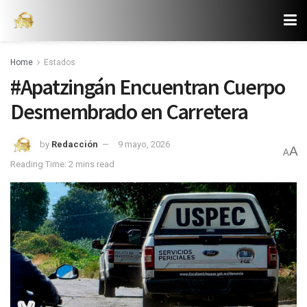
Home
Estados
#Apatzingán Encuentran Cuerpo
Desmembrado en Carretera
by
Redacción
9 mayo, 2026
A
A
Reading Time: 2 mins read