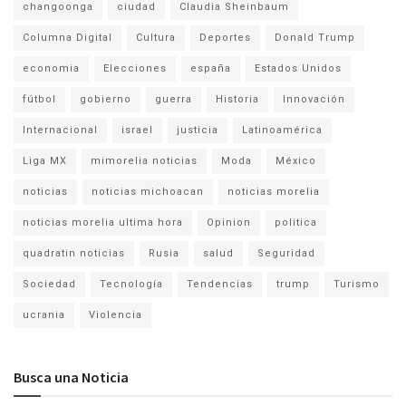
changoonga
ciudad
Claudia Sheinbaum
Columna Digital
Cultura
Deportes
Donald Trump
economia
Elecciones
españa
Estados Unidos
fútbol
gobierno
guerra
Historia
Innovación
Internacional
israel
justicia
Latinoamérica
Liga MX
mimorelia noticias
Moda
México
noticias
noticias michoacan
noticias morelia
noticias morelia ultima hora
Opinion
politica
quadratin noticias
Rusia
salud
Seguridad
Sociedad
Tecnología
Tendencias
trump
Turismo
ucrania
Violencia
Busca una Noticia