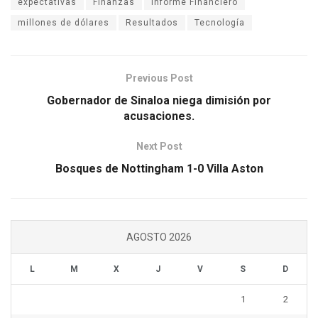
expectativas
Finanzas
Informe Financiero
millones de dólares
Resultados
Tecnología
Previous Post
Gobernador de Sinaloa niega dimisión por
acusaciones.
Next Post
Bosques de Nottingham 1-0 Villa Aston
AGOSTO 2026
L
M
X
J
V
S
D
1
2