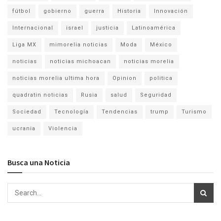
fútbol
gobierno
guerra
Historia
Innovación
Internacional
israel
justicia
Latinoamérica
Liga MX
mimorelia noticias
Moda
México
noticias
noticias michoacan
noticias morelia
noticias morelia ultima hora
Opinion
politica
quadratin noticias
Rusia
salud
Seguridad
Sociedad
Tecnología
Tendencias
trump
Turismo
ucrania
Violencia
Busca una Noticia