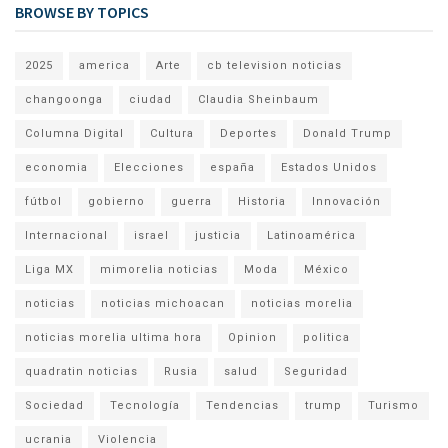
BROWSE BY TOPICS
2025
america
Arte
cb television noticias
changoonga
ciudad
Claudia Sheinbaum
Columna Digital
Cultura
Deportes
Donald Trump
economia
Elecciones
españa
Estados Unidos
fútbol
gobierno
guerra
Historia
Innovación
Internacional
israel
justicia
Latinoamérica
Liga MX
mimorelia noticias
Moda
México
noticias
noticias michoacan
noticias morelia
noticias morelia ultima hora
Opinion
politica
quadratin noticias
Rusia
salud
Seguridad
Sociedad
Tecnología
Tendencias
trump
Turismo
ucrania
Violencia