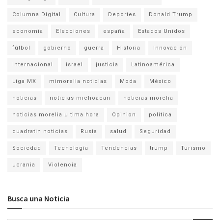
Columna Digital
Cultura
Deportes
Donald Trump
economia
Elecciones
españa
Estados Unidos
fútbol
gobierno
guerra
Historia
Innovación
Internacional
israel
justicia
Latinoamérica
Liga MX
mimorelia noticias
Moda
México
noticias
noticias michoacan
noticias morelia
noticias morelia ultima hora
Opinion
politica
quadratin noticias
Rusia
salud
Seguridad
Sociedad
Tecnología
Tendencias
trump
Turismo
ucrania
Violencia
Busca una Noticia