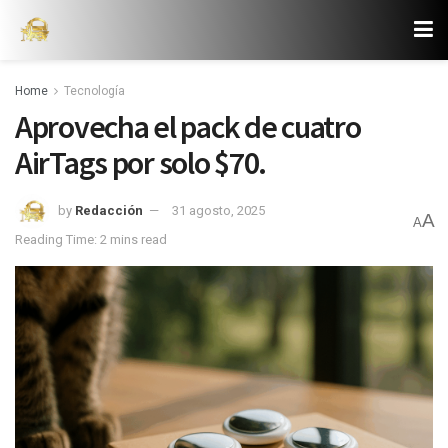
Home
Tecnología
Aprovecha el pack de cuatro
AirTags por solo $70.
by
Redacción
31 agosto, 2025
A
A
Reading Time: 2 mins read