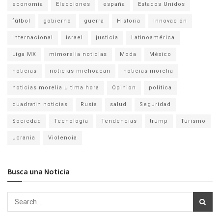
economia
Elecciones
españa
Estados Unidos
fútbol
gobierno
guerra
Historia
Innovación
Internacional
israel
justicia
Latinoamérica
Liga MX
mimorelia noticias
Moda
México
noticias
noticias michoacan
noticias morelia
noticias morelia ultima hora
Opinion
politica
quadratin noticias
Rusia
salud
Seguridad
Sociedad
Tecnología
Tendencias
trump
Turismo
ucrania
Violencia
Busca una Noticia