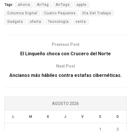
Tags:
ahorra
AirTag
AirTags
apple
Columna Digital
Cuatro Paquetes
Día Del Trabajo
Gadgets
oferta
Tecnología
venta
Previous Post
El Linqueño choca con Crucero del Norte
Next Post
Ancianos más hábiles contra estafas cibernéticas.
AGOSTO 2026
L
M
X
J
V
S
D
1
2