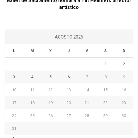
Ballet de Sacramento nombra a Tiit Helimets director
artístico
AGOSTO 2026
L
M
X
J
V
S
D
1
2
3
4
5
6
7
8
9
10
11
12
13
14
15
16
17
18
19
20
21
22
23
24
25
26
27
28
29
30
31