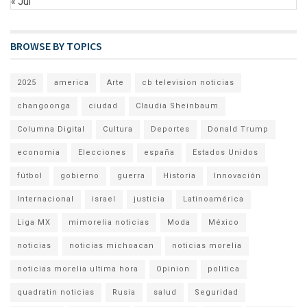
« Jul
BROWSE BY TOPICS
2025
america
Arte
cb television noticias
changoonga
ciudad
Claudia Sheinbaum
Columna Digital
Cultura
Deportes
Donald Trump
economia
Elecciones
españa
Estados Unidos
fútbol
gobierno
guerra
Historia
Innovación
Internacional
israel
justicia
Latinoamérica
Liga MX
mimorelia noticias
Moda
México
noticias
noticias michoacan
noticias morelia
noticias morelia ultima hora
Opinion
politica
quadratin noticias
Rusia
salud
Seguridad