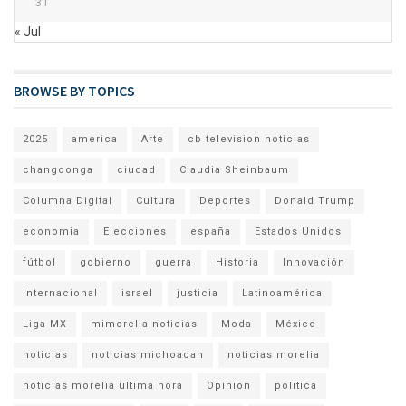
31
« Jul
BROWSE BY TOPICS
2025
america
Arte
cb television noticias
changoonga
ciudad
Claudia Sheinbaum
Columna Digital
Cultura
Deportes
Donald Trump
economia
Elecciones
españa
Estados Unidos
fútbol
gobierno
guerra
Historia
Innovación
Internacional
israel
justicia
Latinoamérica
Liga MX
mimorelia noticias
Moda
México
noticias
noticias michoacan
noticias morelia
noticias morelia ultima hora
Opinion
politica