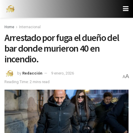
Home
Internacional
Arrestado por fuga el dueño del
bar donde murieron 40 en
incendio.
by
Redacción
9 enero, 2026
A
A
Reading Time: 2 mins read