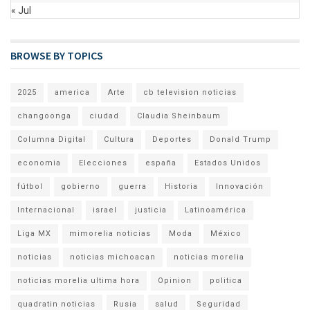
« Jul
BROWSE BY TOPICS
2025
america
Arte
cb television noticias
changoonga
ciudad
Claudia Sheinbaum
Columna Digital
Cultura
Deportes
Donald Trump
economia
Elecciones
españa
Estados Unidos
fútbol
gobierno
guerra
Historia
Innovación
Internacional
israel
justicia
Latinoamérica
Liga MX
mimorelia noticias
Moda
México
noticias
noticias michoacan
noticias morelia
noticias morelia ultima hora
Opinion
politica
quadratin noticias
Rusia
salud
Seguridad