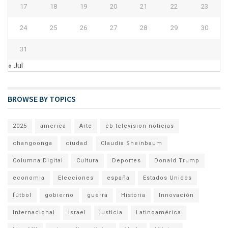
17
18
19
20
21
22
23
24
25
26
27
28
29
30
31
« Jul
BROWSE BY TOPICS
2025
america
Arte
cb television noticias
changoonga
ciudad
Claudia Sheinbaum
Columna Digital
Cultura
Deportes
Donald Trump
economia
Elecciones
españa
Estados Unidos
fútbol
gobierno
guerra
Historia
Innovación
Internacional
israel
justicia
Latinoamérica