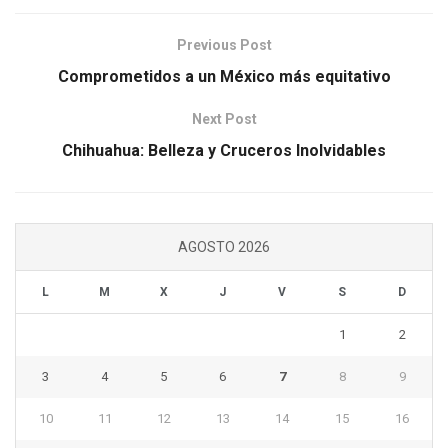
Previous Post
Comprometidos a un México más equitativo
Next Post
Chihuahua: Belleza y Cruceros Inolvidables
AGOSTO 2026
L
M
X
J
V
S
D
1
2
3
4
5
6
7
8
9
10
11
12
13
14
15
16