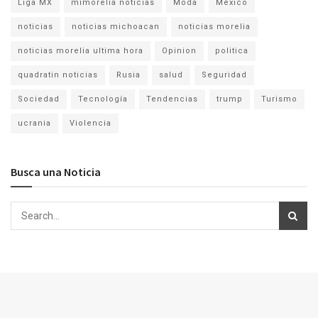
Liga MX
mimorelia noticias
Moda
México
noticias
noticias michoacan
noticias morelia
noticias morelia ultima hora
Opinion
politica
quadratin noticias
Rusia
salud
Seguridad
Sociedad
Tecnología
Tendencias
trump
Turismo
ucrania
Violencia
Busca una Noticia