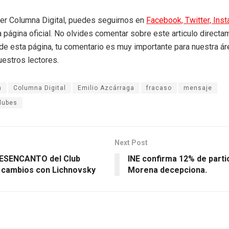
eer Columna Digital, puedes seguirnos en
Facebook,
Twitter,
Ins
a página oficial. No olvides comentar sobre este articulo directa
r de esta página, tu comentario es muy importante para nuestra á
uestros lectores.
a
Columna Digital
Emilio Azcárraga
fracaso
mensaje
lubes
Next Post
DESENCANTO del Club
INE confirma 12% de parti
 cambios con Lichnovsky
Morena decepciona.