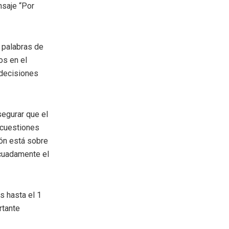
nsaje “Por
 palabras de
os en el
 decisiones
segurar que el
 cuestiones
ión está sobre
ecuadamente el
s hasta el 1
rtante