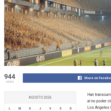
944
Share on Facebo
VIEWS
Han transcurr
AGOSTO 2026
al no poder c
Los Angeles FC
L
M
X
J
V
S
D