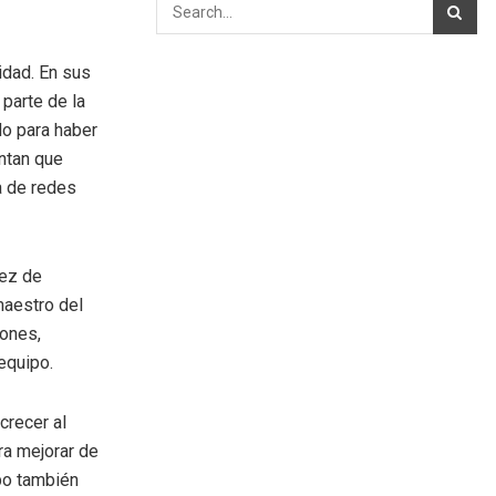
idad. En sus
 parte de la
do para haber
ntan que
a de redes
vez de
maestro del
iones,
equipo.
crecer al
ra mejorar de
po también