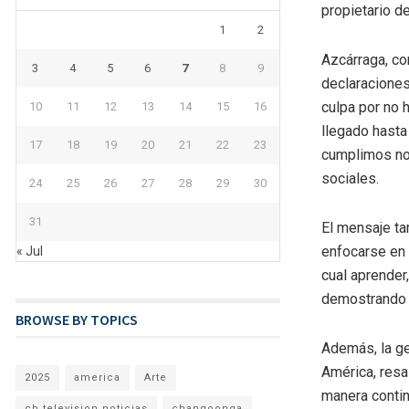
propietario de
1
2
Azcárraga, co
3
4
5
6
7
8
9
declaraciones
culpa por no 
10
11
12
13
14
15
16
llegado hasta
17
18
19
20
21
22
23
cumplimos no
sociales.
24
25
26
27
28
29
30
31
El mensaje ta
enfocarse en 
« Jul
cual aprender
demostrando u
BROWSE BY TOPICS
Además, la ge
América, resa
2025
america
Arte
manera contin
cb television noticias
changoonga