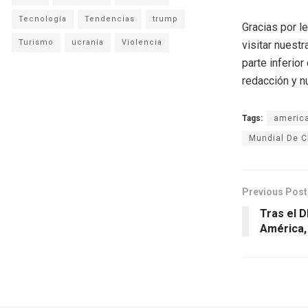
Tecnología
Tendencias
trump
Gracias por l
Turismo
ucrania
Violencia
visitar nuestr
parte inferio
redacción y n
Tags:
americ
Mundial De C
Previous Post
Tras el 
América,