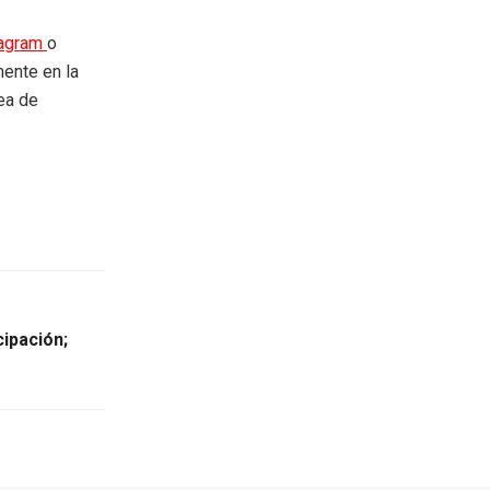
tagram
o
mente en la
rea de
cipación;