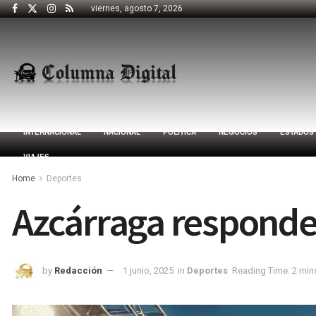
viernes, agosto 7, 2026
INTERNACIONAL
NACIONAL
POLÍTICA
NEGOCIOS
ESTADOS
VIAJES
Home
Deportes
Azcárraga responde 
by
Redacción
1 junio, 2025
in
Deportes
Reading Time: 2 min