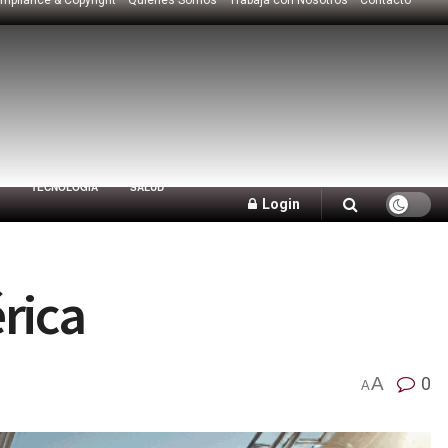
TECNOLOGÍA
SALUD
Login
rica
A
0
A