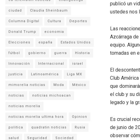
publicó un vi
ciudad
Claudia Sheinbaum
ustedes nos 
Columna Digital
Cultura
Deportes
Las reaccione
Donald Trump
economia
Azcárraga de 
Elecciones
españa
Estados Unidos
equipo. Algun
tomadas en el
fútbol
gobierno
guerra
Historia
Innovación
Internacional
israel
El descontent
justicia
Latinoamérica
Liga MX
Club América 
mimorelia noticias
Moda
México
que dominarán
el club y su 
noticias
noticias michoacan
legado y la g
noticias morelia
noticias morelia ultima hora
Opinion
Es crucial re
de junio de 2
politica
quadratin noticias
Rusia
observar cóm
salud
Seguridad
Sociedad