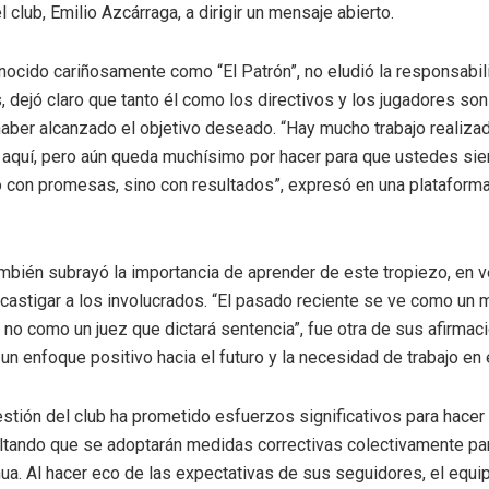
l club, Emilio Azcárraga, a dirigir un mensaje abierto.
nocido cariñosamente como “El Patrón”, no eludió la responsabil
, dejó claro que tanto él como los directivos y los jugadores son
haber alcanzado el objetivo deseado. “Hay mucho trabajo realiza
 aquí, pero aún queda muchísimo por hacer para que ustedes sie
 con promesas, sino con resultados”, expresó en una plataform
mbién subrayó la importancia de aprender de este tropiezo, en 
castigar a los involucrados. “El pasado reciente se ve como un 
, no como un juez que dictará sentencia”, fue otra de sus afirmac
n enfoque positivo hacia el futuro y la necesidad de trabajo en 
stión del club ha prometido esfuerzos significativos para hacer 
ltando que se adoptarán medidas correctivas colectivamente pa
ua. Al hacer eco de las expectativas de sus seguidores, el equi