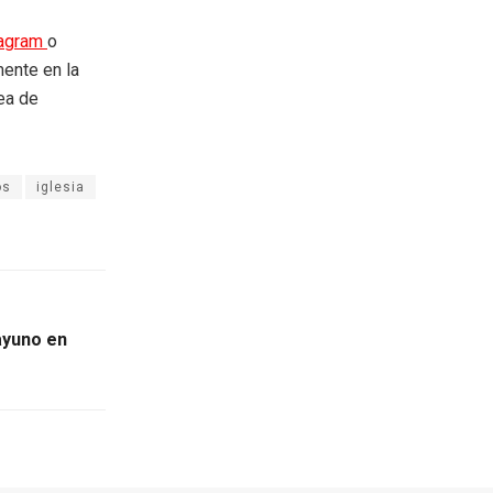
tagram
o
mente en la
rea de
os
iglesia
ayuno en