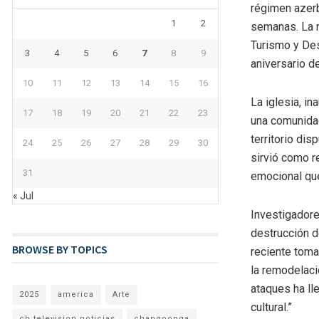
régimen azerb
1
2
semanas. La n
Turismo y Desa
3
4
5
6
7
8
9
aniversario d
10
11
12
13
14
15
16
La iglesia, i
17
18
19
20
21
22
23
una comunidad
territorio di
24
25
26
27
28
29
30
sirvió como r
31
emocional qu
« Jul
Investigadore
destrucción d
BROWSE BY TOPICS
reciente toma
la remodelació
ataques ha ll
2025
america
Arte
cultural.”
cb television noticias
changoonga