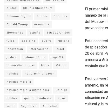
ciudad
Claudia Sheinbaum
El primer min
manejo de la 
Columna Digital
Cultura
Deportes
del Museo-Ins
Donald Trump
economia
provocador e
Elecciones
españa
Estados Unidos
Este acontec
fútbol
gobierno
guerra
Historia
desplazados d
Innovación
Internacional
israel
20 de abril, 
justicia
Latinoamérica
Liga MX
armenia a Art
capítulo que 
mimorelia noticias
Moda
México
noticias
noticias michoacan
Este viernes 
noticias morelia
armenio, un r
noticias morelia ultima hora
Opinion
comunidad arm
situación en A
politica
quadratin noticias
Rusia
cultural y la
salud
Seguridad
Sociedad