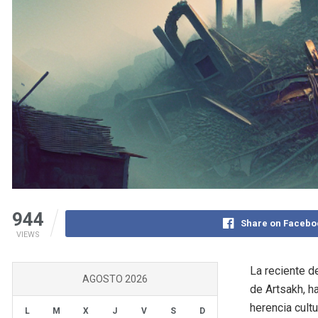
944
Share on Facebo
VIEWS
La reciente d
AGOSTO 2026
de Artsakh, h
herencia cult
L
M
X
J
V
S
D