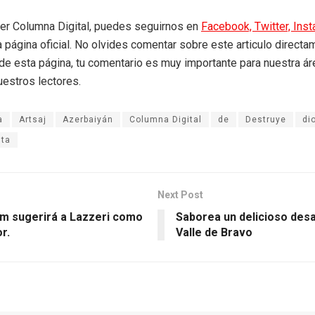
eer Columna Digital, puedes seguirnos en
Facebook,
Twitter,
Ins
a página oficial. No olvides comentar sobre este articulo directa
r de esta página, tu comentario es muy importante para nuestra á
uestros lectores.
a
Artsaj
Azerbaiyán
Columna Digital
de
Destruye
di
nta
Next Post
m sugerirá a Lazzeri como
Saborea un delicioso des
r.
Valle de Bravo