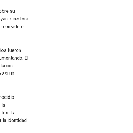
sobre su
yan, directora
io consideró
ios fueron
aumentando. El
blación
 así un
nocidio
 la
ntos. La
r la identidad