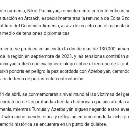
istro armenio, Nikol Pashinyan, recientemente enfrentó críticas 
situación en Artsakh, especialmente tras la renuncia de Edita Gzo
tituto del Genocidio Armenio, a raíz de un acto que el mandatar
n medio de tensiones diplomáticas.
imiento se produce en un contexto donde más de 130,000 armen
e la región en septiembre de 2023, y las tensiones continúan 
Pashinyan reiteró que cualquier diálogo sobre el regreso de la po
sakh pondría en peligro la paz acordada con Azerbaiyán, cerrando
ha sido tema de persistente confrontación.
24 de abril, se conmemorarán a nivel mundial las víctimas del ge
ecordatorio de las profundas heridas históricas que aún afectan a
enia, mientras Turquía y Azerbaiyán siguen negando estos eve
rtsakh sigue siendo crítica y refleja un entorno donde la lucha po
 memoria histórica se encuentra en un punto de quiebre.