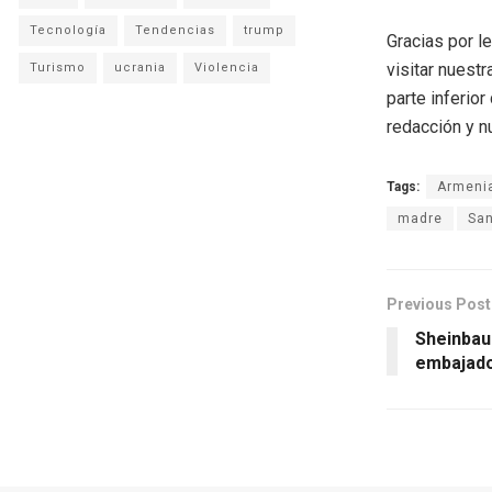
Tecnología
Tendencias
trump
Gracias por l
visitar nuestr
Turismo
ucrania
Violencia
parte inferio
redacción y n
Tags:
Armeni
madre
Sa
Previous Post
Sheinbau
embajado