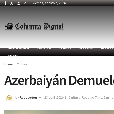
viernes, agosto 7, 2026
INTERNACIONAL
NACIONAL
POLÍTICA
NEGOCIOS
ESTADOS
VIAJES
Home
Cultura
Azerbaiyán Demuele 
by
Redacción
23 abril, 2026
in
Cultura
Reading Time: 2 mins