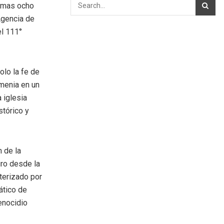
timas ocho
Agencia de
el 111°
olo la fe de
rmenia en un
 iglesia
stórico y
 de la
iro desde la
cterizado por
mático de
enocidio