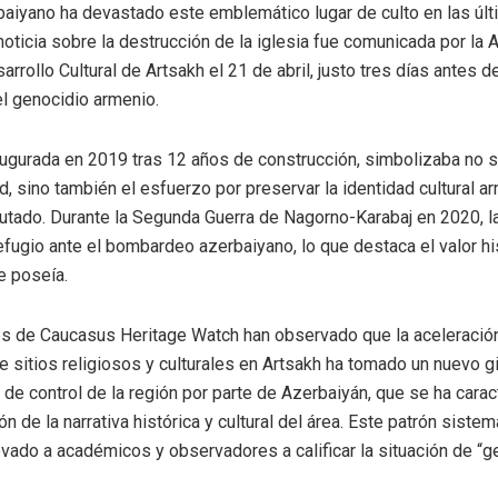
aiyano ha devastado este emblemático lugar de culto en las úl
oticia sobre la destrucción de la iglesia fue comunicada por la 
rrollo Cultural de Artsakh el 21 de abril, justo tres días antes d
el genocidio armenio.
naugurada en 2019 tras 12 años de construcción, simbolizaba no s
, sino también el esfuerzo por preservar la identidad cultural a
sputado. Durante la Segunda Guerra de Nagorno-Karabaj en 2020, la
efugio ante el bombardeo azerbaiyano, lo que destaca el valor hi
e poseía.
s de Caucasus Heritage Watch han observado que la aceleración
e sitios religiosos y culturales en Artsakh ha tomado un nuevo g
 de control de la región por parte de Azerbaiyán, que se ha cara
n de la narrativa histórica y cultural del área. Este patrón siste
evado a académicos y observadores a calificar la situación de “g