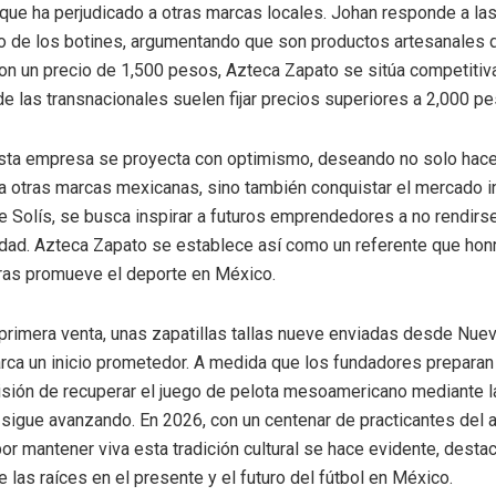
ue ha perjudicado a otras marcas locales. Johan responde a la
o de los botines, argumentando que son productos artesanales 
Con un precio de 1,500 pesos, Azteca Zapato se sitúa competiti
 las transnacionales suelen fijar precios superiores a 2,000 pe
esta empresa se proyecta con optimismo, deseando no solo hace
 otras marcas mexicanas, sino también conquistar el mercado in
e Solís, se busca inspirar a futuros emprendedores a no rendirs
dad. Azteca Zapato se establece así como un referente que hon
tras promueve el deporte en México.
primera venta, unas zapatillas tallas nueve enviadas desde Nue
rca un inicio prometedor. A medida que los fundadores prepara
isión de recuperar el juego de pelota mesoamericano mediante l
 sigue avanzando. En 2026, con un centenar de practicantes del a
or mantener viva esta tradición cultural se hace evidente, desta
 las raíces en el presente y el futuro del fútbol en México.