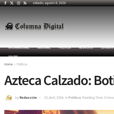
sábado, agosto 8, 2026
INTERNACIONAL
NACIONAL
POLÍTICA
NEGOCIOS
ESTADOS
VIAJES
Home
Política
Azteca Calzado: Bot
by
Redacción
22 abril, 2026
in
Política
Reading Time: 3 mins