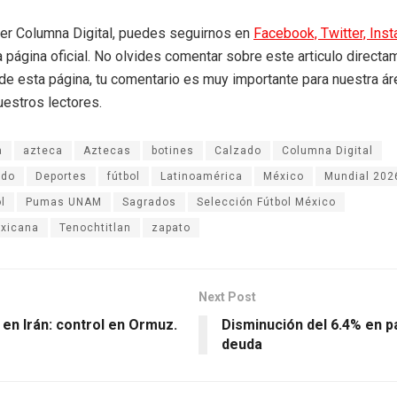
eer Columna Digital, puedes seguirnos en
Facebook,
Twitter,
Ins
a página oficial. No olvides comentar sobre este articulo directa
r de esta página, tu comentario es muy importante para nuestra á
uestros lectores.
a
azteca
Aztecas
botines
Calzado
Columna Digital
ndo
Deportes
fútbol
Latinoamérica
México
Mundial 202
l
Pumas UNAM
Sagrados
Selección Fútbol México
exicana
Tenochtitlan
zapato
Next Post
 en Irán: control en Ormuz.
Disminución del 6.4% en 
deuda