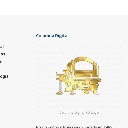
Columna Digital
al
ios
a
ogía
Columna Digital HD Logo
Grupo Editorial Guíaaaa / Fundado en 1988.