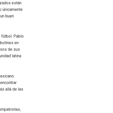
alzados están
do únicamente
 un buen
fútbol. Pablo
 botines en
osos de sus
unidad latina
mexicano.
 encontrar
s allá de las
ompatriotas,