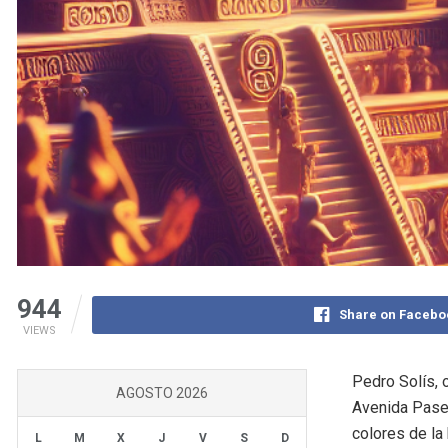
944
Share on Facebo
VIEWS
Pedro Solís, 
AGOSTO 2026
Avenida Paseo
colores de la
L
M
X
J
V
S
D