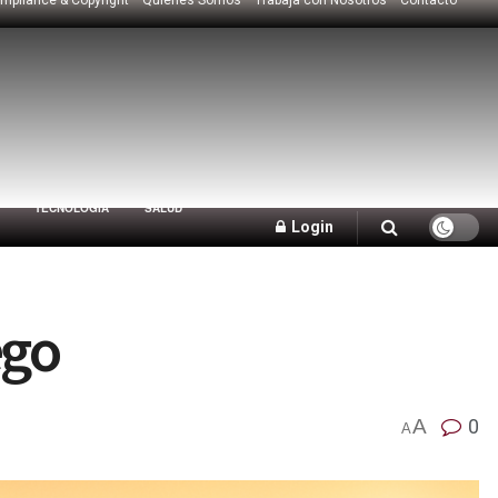
TECNOLOGÍA
SALUD
Login
ego
A
0
A