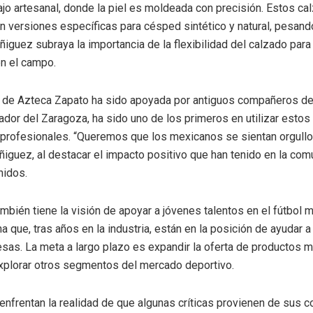
ajo artesanal, donde la piel es moldeada con precisión. Estos c
n versiones específicas para césped sintético y natural, pesan
ñiguez subraya la importancia de la flexibilidad del calzado para
 el campo.
 de Azteca Zapato ha sido apoyada por antiguos compañeros de 
gador del Zaragoza, ha sido uno de los primeros en utilizar estos
profesionales. “Queremos que los mexicanos se sientan orgull
Íñiguez, al destacar el impacto positivo que han tenido en la com
nidos.
ambién tiene la visión de apoyar a jóvenes talentos en el fútbol 
 que, tras años en la industria, están en la posición de ayudar a
as. La meta a largo plazo es expandir la oferta de productos má
explorar otros segmentos del mercado deportivo.
enfrentan la realidad de que algunas críticas provienen de sus c