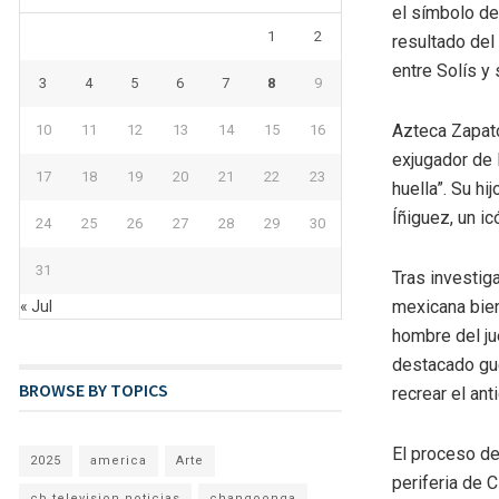
el símbolo de
1
2
resultado del
entre Solís y 
3
4
5
6
7
8
9
Azteca Zapato
10
11
12
13
14
15
16
exjugador de 
17
18
19
20
21
22
23
huella”. Su hi
Íñiguez, un i
24
25
26
27
28
29
30
31
Tras investig
mexicana bien 
« Jul
hombre del ju
destacado gue
BROWSE BY TOPICS
recrear el ant
El proceso de
2025
america
Arte
periferia de 
cb television noticias
changoonga