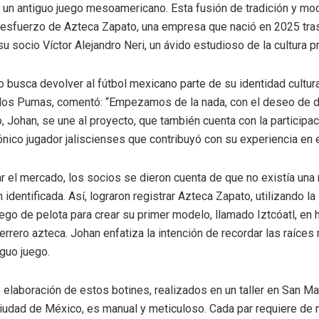
 un antiguo juego mesoamericano. Esta fusión de tradición y mo
 esfuerzo de Azteca Zapato, una empresa que nació en 2025 tras
su socio Víctor Alejandro Neri, un ávido estudioso de la cultura p
 busca devolver al fútbol mexicano parte de su identidad cultural
los Pumas, comentó: “Empezamos de la nada, con el deseo de d
jo, Johan, se une al proyecto, que también cuenta con la participa
cónico jugador jaliscienses que contribuyó con su experiencia en 
ar el mercado, los socios se dieron cuenta de que no existía una
identificada. Así, lograron registrar Azteca Zapato, utilizando l
ego de pelota para crear su primer modelo, llamado Iztcóatl, en 
rrero azteca. Johan enfatiza la intención de recordar las raíces
iguo juego.
 elaboración de estos botines, realizados en un taller en San Ma
Ciudad de México, es manual y meticuloso. Cada par requiere de