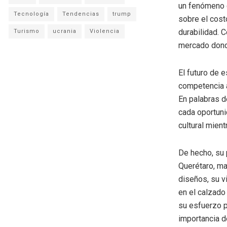
un fenómeno q
Tecnología
Tendencias
trump
sobre el cost
durabilidad. 
Turismo
ucrania
Violencia
mercado donde
El futuro de 
competencia a
En palabras d
cada oportuni
cultural mien
De hecho, su 
Querétaro, ma
diseños, su v
en el calzado
su esfuerzo p
importancia de