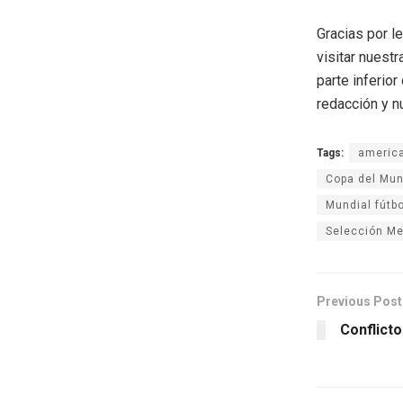
Gracias por l
visitar nuestr
parte inferio
redacción y n
Tags:
americ
Copa del Mu
Mundial fútbo
Selección M
Previous Post
Conflicto