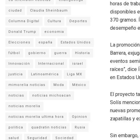
horas de trab
ciudad
Claudia Sheinbaum
disponibles e
370 gramos. Í
Columna Digital
Cultura
Deportes
desempeño en
Donald Trump
economia
Elecciones
españa
Estados Unidos
La promoción
Barrera, exju
fútbol
gobierno
guerra
Historia
eventos semi
Innovación
Internacional
israel
raíces”, dice 
justicia
Latinoamérica
Liga MX
en Estados U
mimorelia noticias
Moda
México
El proyecto t
noticias
noticias michoacan
Solís menciona
noticias morelia
nuevas promes
noticias morelia ultima hora
Opinion
zapatillas y 
politica
quadratin noticias
Rusia
Sin embargo, 
salud
Seguridad
Sociedad