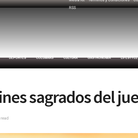
RSS
DEPORTES
COLUMNAS
CULTURA
GASTRONOMÍA
LIFESTYLE
ines sagrados del ju
 read