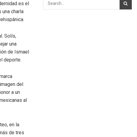
dernidad es el
 una charla
rehispánica.
. Solís,
ejar una
ción de Ismael
el deporte.
 marca
a imagen del
honor a un
 mexicanas al
teo, en la
 más de tres