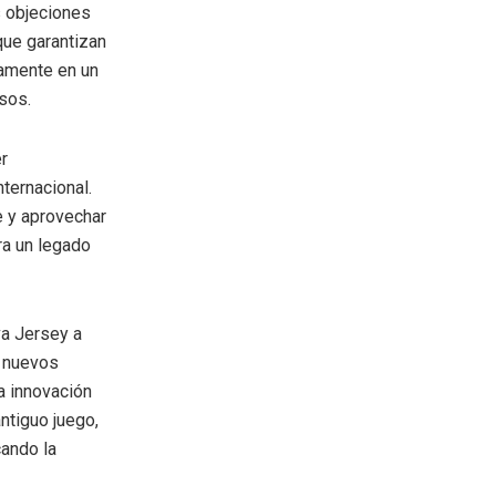
s objeciones
que garantizan
vamente en un
sos.
r
ternacional.
e y aprovechar
ra un legado
va Jersey a
n nuevos
a innovación
ntiguo juego,
cando la