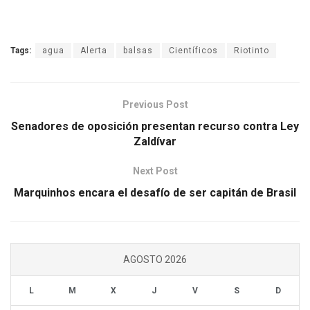
Tags:
agua
Alerta
balsas
Científicos
Riotinto
Previous Post
Senadores de oposición presentan recurso contra Ley
Zaldívar
Next Post
Marquinhos encara el desafío de ser capitán de Brasil
AGOSTO 2026
L
M
X
J
V
S
D