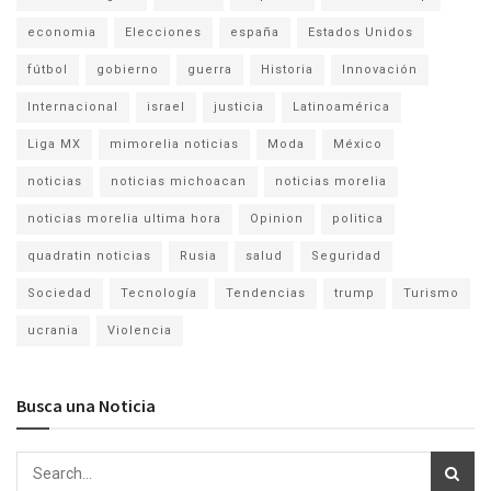
economia
Elecciones
españa
Estados Unidos
fútbol
gobierno
guerra
Historia
Innovación
Internacional
israel
justicia
Latinoamérica
Liga MX
mimorelia noticias
Moda
México
noticias
noticias michoacan
noticias morelia
noticias morelia ultima hora
Opinion
politica
quadratin noticias
Rusia
salud
Seguridad
Sociedad
Tecnología
Tendencias
trump
Turismo
ucrania
Violencia
Busca una Noticia