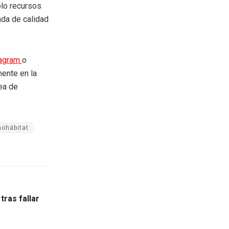
olo recursos
nda de calidad
tagram
o
mente en la
rea de
ohábitat
tras fallar