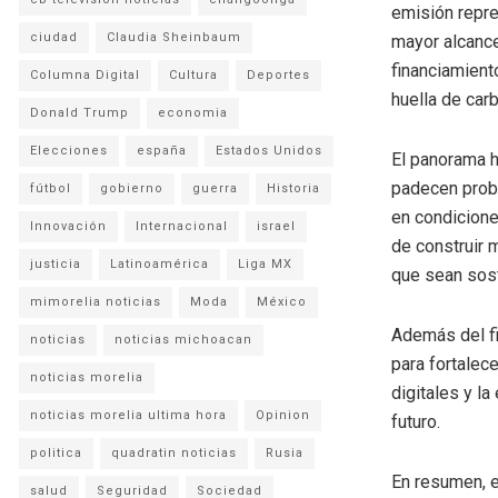
emisión repres
ciudad
Claudia Sheinbaum
mayor alcance
financiamient
Columna Digital
Cultura
Deportes
huella de car
Donald Trump
economia
Elecciones
españa
Estados Unidos
El panorama h
padecen probl
fútbol
gobierno
guerra
Historia
en condicion
Innovación
Internacional
israel
de construir 
justicia
Latinoamérica
Liga MX
que sean sost
mimorelia noticias
Moda
México
Además del fi
noticias
noticias michoacan
para fortalece
noticias morelia
digitales y l
noticias morelia ultima hora
Opinion
futuro.
politica
quadratin noticias
Rusia
En resumen, e
salud
Seguridad
Sociedad