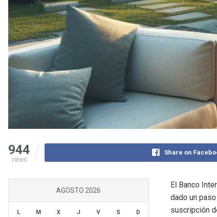
944
Share on Facebo
VIEWS
El Banco Inte
AGOSTO 2026
dado un paso 
suscripción d
L
M
X
J
V
S
D