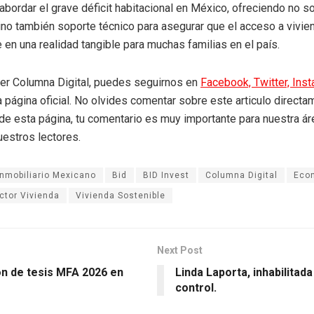
abordar el grave déficit habitacional en México, ofreciendo no s
sino también soporte técnico para asegurar que el acceso a vivie
 en una realidad tangible para muchas familias en el país.
eer Columna Digital, puedes seguirnos en
Facebook,
Twitter,
Ins
a página oficial. No olvides comentar sobre este articulo directa
r de esta página, tu comentario es muy importante para nuestra á
uestros lectores.
nmobiliario Mexicano
Bid
BID Invest
Columna Digital
Econ
ctor Vivienda
Vivienda Sostenible
Next Post
ón de tesis MFA 2026 en
Linda Laporta, inhabilitada 
control.