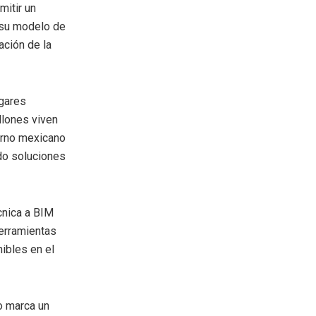
mitir un
n su modelo de
ación de la
ogares
llones viven
erno mexicano
do soluciones
cnica a BIM
herramientas
ibles en el
o marca un