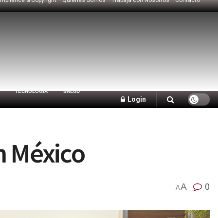
TECNOLOGÍA
SALUD
Login
n México
A
0
A