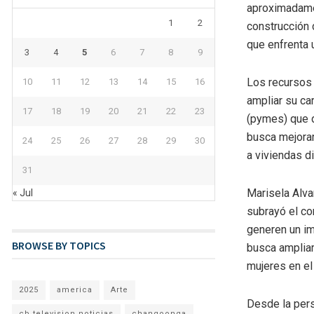
aproximadamen
1
2
construcción 
que enfrenta u
3
4
5
6
7
8
9
Los recursos 
10
11
12
13
14
15
16
ampliar su ca
17
18
19
20
21
22
23
(pymes) que d
busca mejorar 
24
25
26
27
28
29
30
a viviendas d
31
Marisela Alvar
« Jul
subrayó el co
generen un im
BROWSE BY TOPICS
busca ampliar
mujeres en el
2025
america
Arte
Desde la pers
cb television noticias
changoonga