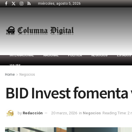
miércoles, agosto 5, 2026
INTERNACIONAL
NACIONAL
POLÍTICA
NEGOCIOS
ESTADOS
VIAJES
Home
Negocios
BID Invest fomenta 
by
Redacción
20 marzo, 2026
in
Negocios
Reading Time: 2 