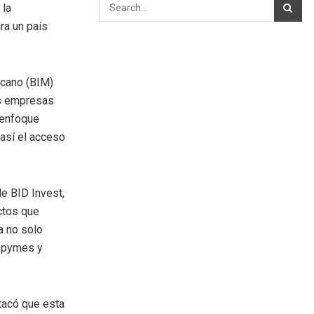
 la
ra un país
icano (BIM)
as empresas
 enfoque
 así el acceso
de BID Invest,
ctos que
a no solo
e pymes y
stacó que esta