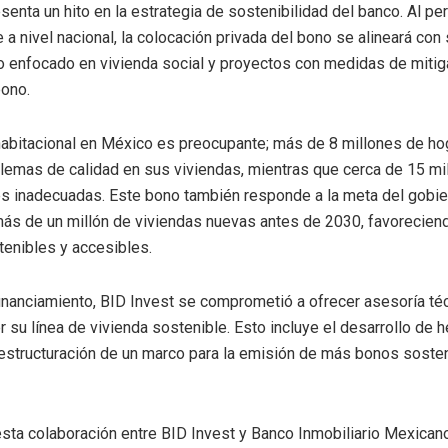
enta un hito en la estrategia de sostenibilidad del banco. Al per
 a nivel nacional, la colocación privada del bono se alineará co
o enfocado en vivienda social y proyectos con medidas de mitig
bono.
abitacional en México es preocupante; más de 8 millones de h
emas de calidad en sus viviendas, mientras que cerca de 15 mi
es inadecuadas. Este bono también responde a la meta del gobi
más de un millón de viviendas nuevas antes de 2030, favorecien
enibles y accesibles.
nanciamiento, BID Invest se comprometió a ofrecer asesoría té
r su línea de vivienda sostenible. Esto incluye el desarrollo de 
a estructuración de un marco para la emisión de más bonos sosten
sta colaboración entre BID Invest y Banco Inmobiliario Mexican