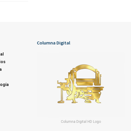
Columna Digital
al
ios
a
ogía
Columna Digital HD Logo