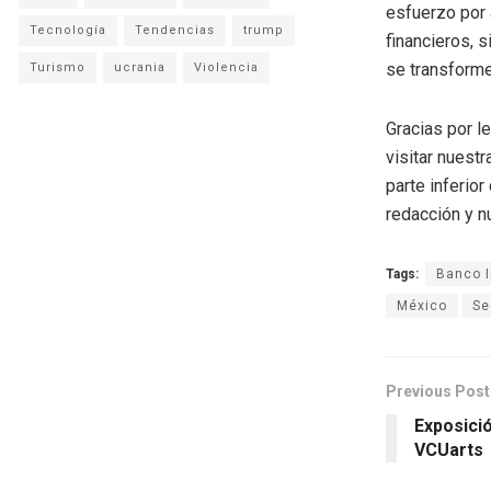
esfuerzo por 
Tecnología
Tendencias
trump
financieros, 
se transforme
Turismo
ucrania
Violencia
Gracias por l
visitar nuestr
parte inferio
redacción y n
Tags:
Banco I
México
Se
Previous Post
Exposici
VCUarts