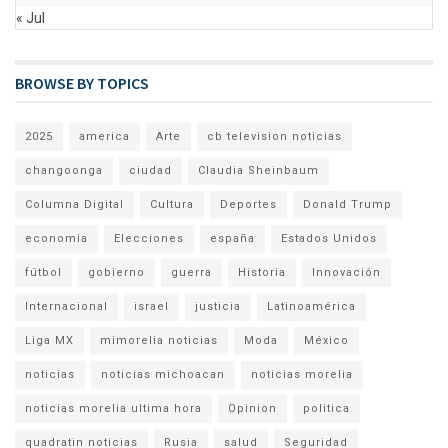
« Jul
BROWSE BY TOPICS
2025
america
Arte
cb television noticias
changoonga
ciudad
Claudia Sheinbaum
Columna Digital
Cultura
Deportes
Donald Trump
economia
Elecciones
españa
Estados Unidos
fútbol
gobierno
guerra
Historia
Innovación
Internacional
israel
justicia
Latinoamérica
Liga MX
mimorelia noticias
Moda
México
noticias
noticias michoacan
noticias morelia
noticias morelia ultima hora
Opinion
politica
quadratin noticias
Rusia
salud
Seguridad