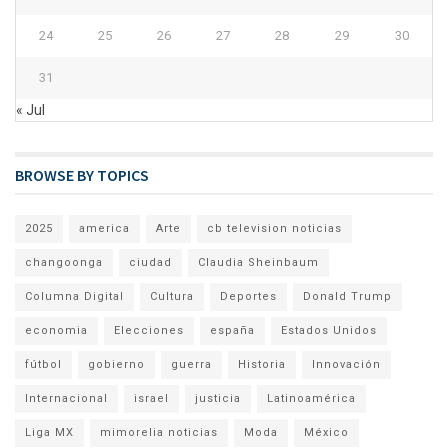
24
25
26
27
28
29
30
31
« Jul
BROWSE BY TOPICS
2025
america
Arte
cb television noticias
changoonga
ciudad
Claudia Sheinbaum
Columna Digital
Cultura
Deportes
Donald Trump
economia
Elecciones
españa
Estados Unidos
fútbol
gobierno
guerra
Historia
Innovación
Internacional
israel
justicia
Latinoamérica
Liga MX
mimorelia noticias
Moda
México