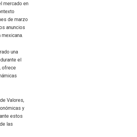
el mercado en
ontexto
 mes de marzo
los anuncios
a mexicana.
trado una
 durante el
, ofrece
inámicas
 de Valores,
económicas y
 ante estos
 de las