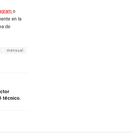
tagram
o
mente en la
rea de
mensual
ctor
é técnico.