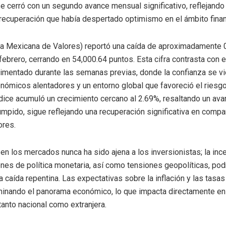
 se cerró con un segundo avance mensual significativo, reflejando
recuperación que había despertado optimismo en el ámbito finan
a Mexicana de Valores) reportó una caída de aproximadamente 
 febrero, cerrando en 54,000.64 puntos. Esta cifra contrasta con 
imentado durante las semanas previas, donde la confianza se v
nómicos alentadores y un entorno global que favoreció el riesgo.
ndice acumuló un crecimiento cercano al 2.69%, resaltando un ava
umpido, sigue reflejando una recuperación significativa en compa
ores.
d en los mercados nunca ha sido ajena a los inversionistas; la in
nes de política monetaria, así como tensiones geopolíticas, pod
 caída repentina. Las expectativas sobre la inflación y las tasas
inando el panorama económico, lo que impacta directamente en 
tanto nacional como extranjera.