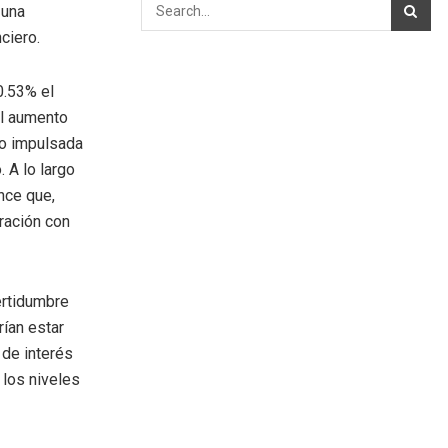
 una
ciero.
0.53% el
el aumento
io impulsada
 A lo largo
nce que,
ración con
certidumbre
rían estar
 de interés
los niveles