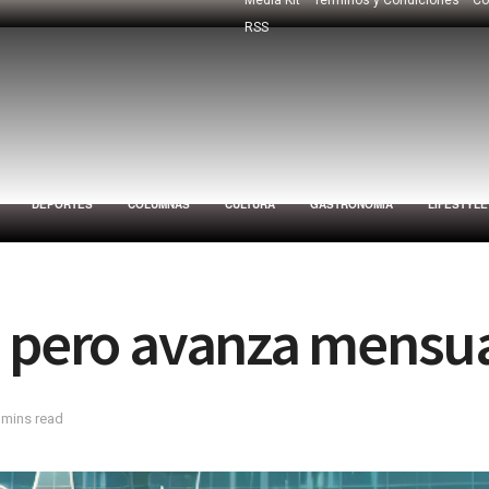
RSS
DEPORTES
COLUMNAS
CULTURA
GASTRONOMÍA
LIFESTYLE
, pero avanza mensua
 mins read