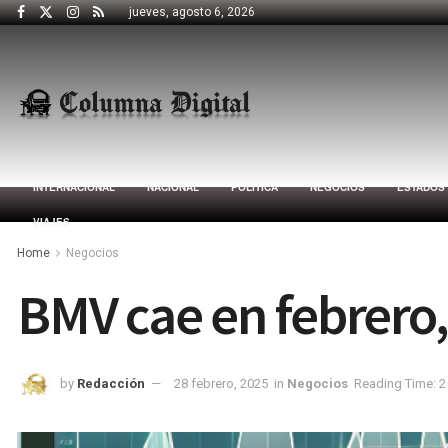
jueves, agosto 6, 2026
INTERNACIONAL
NACIONAL
POLÍTICA
NEGOCIOS
ESTADOS
VIAJES
Home
Negocios
BMV cae en febrero
by
Redacción
28 febrero, 2025
in
Negocios
Reading Time: 2