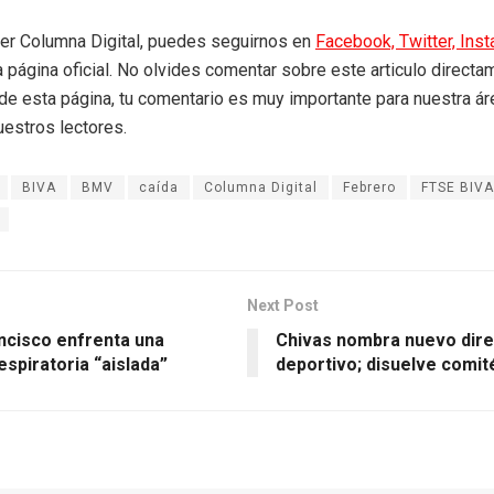
eer Columna Digital, puedes seguirnos en
Facebook,
Twitter,
Ins
a página oficial. No olvides comentar sobre este articulo directa
r de esta página, tu comentario es muy importante para nuestra á
uestros lectores.
BIVA
BMV
caída
Columna Digital
Febrero
FTSE BIVA
Next Post
ncisco enfrenta una
Chivas nombra nuevo dire
respiratoria “aislada”
deportivo; disuelve comit