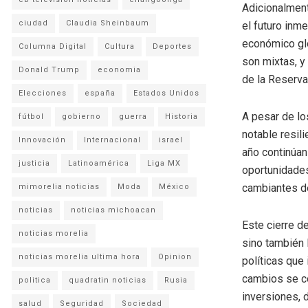
Adicionalment
ciudad
Claudia Sheinbaum
el futuro inm
económico glo
Columna Digital
Cultura
Deportes
son mixtas, y
Donald Trump
economia
de la Reserva
Elecciones
españa
Estados Unidos
A pesar de lo
fútbol
gobierno
guerra
Historia
notable resil
Innovación
Internacional
israel
año continúan
justicia
Latinoamérica
Liga MX
oportunidades
cambiantes de
mimorelia noticias
Moda
México
noticias
noticias michoacan
Este cierre d
noticias morelia
sino también 
noticias morelia ultima hora
Opinion
políticas que
cambios se co
politica
quadratin noticias
Rusia
inversiones, 
salud
Seguridad
Sociedad