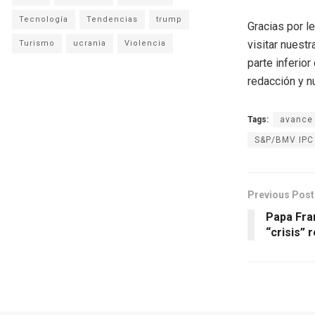
Tecnología
Tendencias
trump
Gracias por l
visitar nuestr
Turismo
ucrania
Violencia
parte inferio
redacción y n
Tags:
avance
S&P/BMV IPC
Previous Post
Papa Fra
“crisis” 