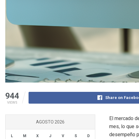
944
Share on Facebo
VIEWS
El mercado de
AGOSTO 2026
mes, lo que s
desempeño pos
L
M
X
J
V
S
D