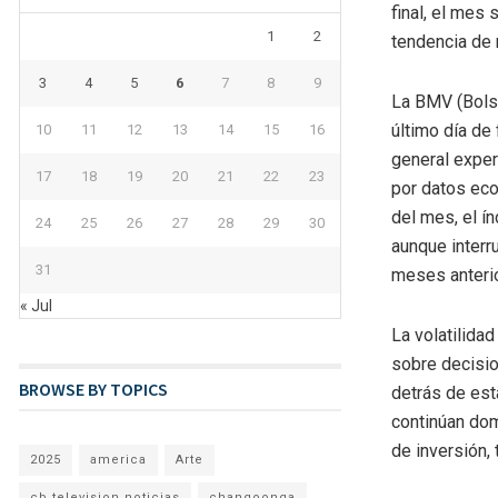
final, el mes
1
2
tendencia de 
3
4
5
6
7
8
9
La BMV (Bols
último día de
10
11
12
13
14
15
16
general exper
17
18
19
20
21
22
23
por datos eco
del mes, el í
24
25
26
27
28
29
30
aunque interr
31
meses anteri
« Jul
La volatilida
sobre decisio
BROWSE BY TOPICS
detrás de esta
continúan dom
de inversión, 
2025
america
Arte
cb television noticias
changoonga