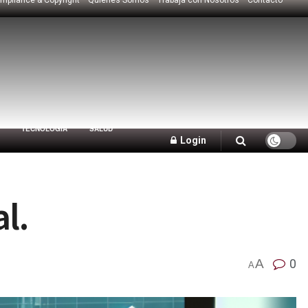
TECNOLOGÍA
SALUD
Login
l.
A
0
A