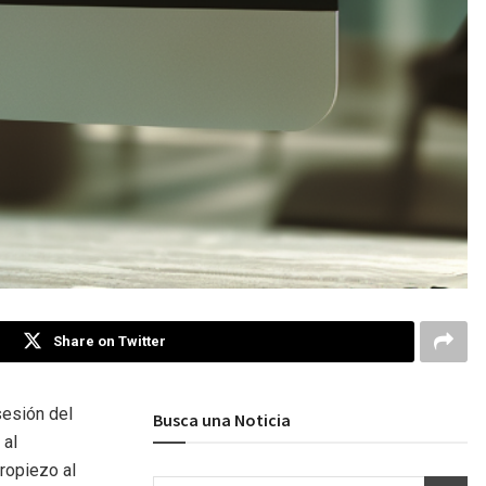
Share on Twitter
sesión del
Busca una Noticia
 al
ropiezo al