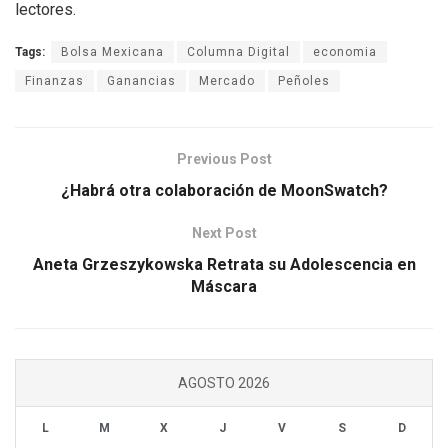
lectores.
Tags:
Bolsa Mexicana
Columna Digital
economia
Finanzas
Ganancias
Mercado
Peñoles
Previous Post
¿Habrá otra colaboración de MoonSwatch?
Next Post
Aneta Grzeszykowska Retrata su Adolescencia en
Máscara
AGOSTO 2026
L
M
X
J
V
S
D