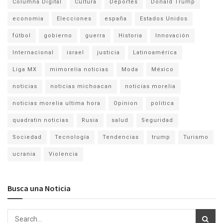
Columna Digital
Cultura
Deportes
Donald Trump
economia
Elecciones
españa
Estados Unidos
fútbol
gobierno
guerra
Historia
Innovación
Internacional
israel
justicia
Latinoamérica
Liga MX
mimorelia noticias
Moda
México
noticias
noticias michoacan
noticias morelia
noticias morelia ultima hora
Opinion
politica
quadratin noticias
Rusia
salud
Seguridad
Sociedad
Tecnología
Tendencias
trump
Turismo
ucrania
Violencia
Busca una Noticia