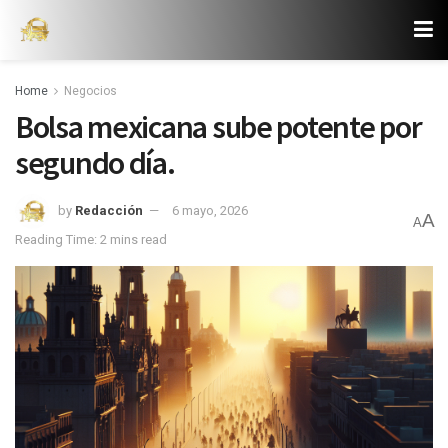
Home
Negocios
Bolsa mexicana sube potente por
segundo día.
by
Redacción
6 mayo, 2026
A
A
Reading Time: 2 mins read