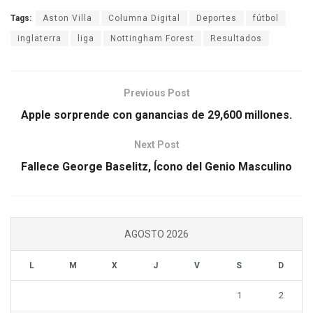
Tags:
Aston Villa
Columna Digital
Deportes
fútbol
inglaterra
liga
Nottingham Forest
Resultados
Previous Post
Apple sorprende con ganancias de 29,600 millones.
Next Post
Fallece George Baselitz, Ícono del Genio Masculino
AGOSTO 2026
L
M
X
J
V
S
D
1
2