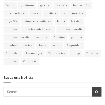
fútbol
gobierno
guerra
Historia
Innovación
Internacional
israel
justicia
Latinoamérica
Liga MX
mimorelia noticias
Moda
México
noticias
noticias michoacan
noticias morelia
noticias morelia ultima hora
Opinion
politica
quadratin noticias
Rusia
salud
Seguridad
Sociedad
Tecnología
Tendencias
trump
Turismo
ucrania
Violencia
Busca una Noticia