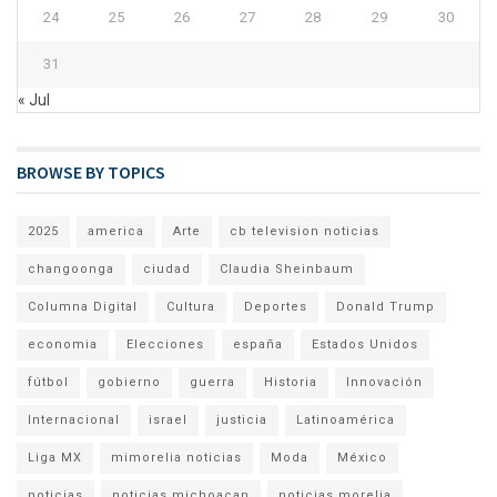
24
25
26
27
28
29
30
31
« Jul
BROWSE BY TOPICS
2025
america
Arte
cb television noticias
changoonga
ciudad
Claudia Sheinbaum
Columna Digital
Cultura
Deportes
Donald Trump
economia
Elecciones
españa
Estados Unidos
fútbol
gobierno
guerra
Historia
Innovación
Internacional
israel
justicia
Latinoamérica
Liga MX
mimorelia noticias
Moda
México
noticias
noticias michoacan
noticias morelia