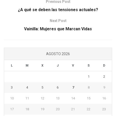
Previous Post
¿A qué se deben las tensiones actuales?
Next Post
Vainilla: Mujeres que Marcan Vidas
AGOSTO 2026
L
M
X
J
V
S
D
1
2
3
4
5
6
7
8
9
10
11
12
13
14
15
16
17
18
19
20
21
22
23