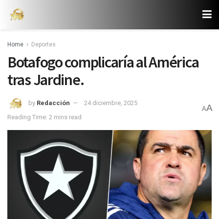
Home
Deportes
Botafogo complicaría al América
tras Jardine.
by
Redacción
24 diciembre, 2025
A
A
Reading Time: 2 mins read